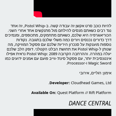
להיות כוכב סרט אקשן זה עבודה קשה. ב-Pistol Whip, זה אחד
נגד רבים כשאתם מנסים להילחם מול מתנקשים אחד אחרי השני.
הכוריאוגרפיה היא שלכם, כשאתם מתחמקים, מתכופפים, ומנמיכים
דרך כדורים נכנסים ויורים כמה משלי שלכם בתגובה. נקודות
נוספות מוענקות על סנכרון היריות שלכם עם פסקול המוזיקה, מה
שנותן ל-Pistol Whip את תחושת הבלט הקטלני. דופק הלב שלכם
יעלה במהרה. וההרחבה הקרובה Pistol Whip: 2089 נראית אפילו
אינטנסיבית יותר, עם פסקול סינת'-ווייב פועם עם אמנים ידועים כמו
Magic Sword ו-Processor.
אימון: רגליים, אירובי
Developer:
Cloudhead Games, Ltd.
Available On:
Quest Platform
//
Rift Platform
DANCE CENTRAL