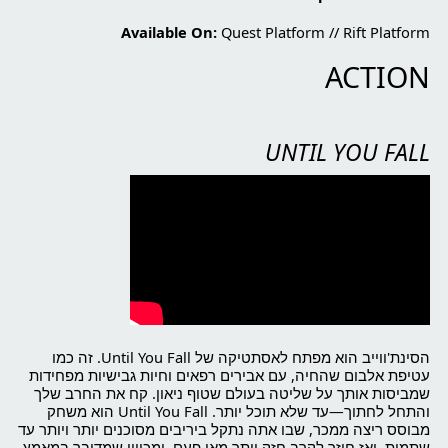
Available On:
Quest Platform
//
Rift Platform
ACTION
UNTIL YOU FALL
הסינת'ווייב הוא מפתח לאסתטיקה של Until You Fall. זה כמו
עטיפת אלבום שהחיה, עם אבירים רפאים וחיות גבישיות מפחידות
שמביסות אותך על שליטה בעולם שטוף ניאון. קח את החרב שלך
והתחל לחתוך—עד שלא תוכל יותר. Until You Fall הוא משחק
מבוסס ריצה ממכר, שבו אתה נתקל ביריבים מסוכנים יותר ויותר עד
שתמות, ואז חוזר לקרב חזק יותר מאי פעם. ומכיוון שמדובר במאמץ