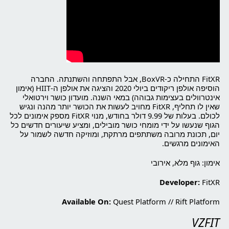
FitXR התחילה כ-BoxVR, אבל התפתחה והשתנתה. החברה
הוסיפה אולפן ריקודים ביולי 2020 והציגה את אולפן ה-HIIT (אימון
אינטרוולים בעצימות גבוהה) במאי השנה. מועדון כושר וירטואלי
שאין לו תחליף, FitXR מחויב לעשות את הכושר יותר מהנה ונגיש
לכולם. בעלות של 9.99 דולר בחודש, מנוי FitXR מספק אימונים לכל
הגוף שנעשו על ידי מומחי כושר מובילים, ומציע שיעורים חדשים כל
יום, תכונת מרובה משתתפים מרתקת, ומוזיקה חדשה לשמור על
האימונים מרגשים.
אימון: גוף מלא, אירובי
Developer:
FitXR
Available On:
Quest Platform
//
Rift Platform
VZFIT