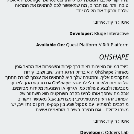
טובה יותר עם חברים, מה שמאפשר לכם להתאים את המראה
שלכם ולרקוד את הלילה יחד.
אימון: ריקוד, אירובי
Developer:
Kluge Interactive
Available On:
Quest Platform
//
Rift Platform
OHSHAPE
כיצד דמויות מצוירות רצות דרך קירות ומשאירות את מתאר גופן
מאחור? OhShape הוא בדיוק הרגע הזה, שוב ושוב. קירות
מתקרבים אליך, והמטרה שלך היא להתאים את עצמך לצורת החתך
של הדמות ולעבור בלי להיפגע. OhShape גם מבקש ממך לאסוף
מטבעות ולבצע פעולות כמו אגרוף או הימנעות מקירות מסוימים,
אבל מה שהפך אותו להיט בקרב השחקנים הוא השחזור של
הפוזות. זהו רעיון אינטואיטיבי (ומצחיק), אבל מאפשר ריקודים
מורכבים להפתיע. עם פסקול שנע בין K-pop, רוק וסינת'ווייב, יש
משהו לכולם—וגם תמיכה בשירים מותאמים אישית.
אימון: ריקוד, אירובי
Developer:
Odders Lab