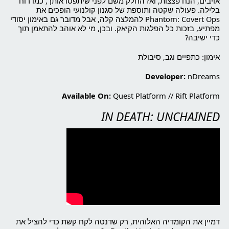
אויבים, הנח פצצות, ואז החלק משם לפני שיתפסו אותך, כמו רוח
בלילה. פעולה שקטה ותוספת של סגנון קולנועי הופכים את
Phantom: Covert Ops להמלצה קלה, אבל מדובר גם באימון יסודי
מפתיע, בזכות כל הפלגות הקיאק. ובכן, מי לא אוהב להתאמן תוך
כדי ישיבה?
אימון: כתפיים וגב, סיבולת
Developer:
nDreams
Available On:
Quest Platform
//
Rift Platform
IN DEATH: UNCHAINED
דמיין את הקומדיה האלוהית, רק שדנטה לקח קשת כדי להציל את