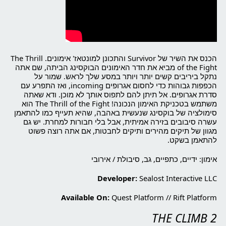
הכנס את השיר של Survivor והתכונן למונטאז' אימונים. The Thrill
of the Fight מביא את חדר האימונים הבוקסינג הביתה, שם אתה
נתקל ביריבים קשים יותר ויותר במסע שלך לראש. שמור על
הכפפות גבוהות כדי לחסום אגרופים incoming, ואז התפרע עם
סדרת אגרופים. אל תיתן להם לתפוס אותך לא מוכן. ודא שאתה
משתמש בטכניקת האימון הנכונה! The Thrill of the Fight הוא
סימולציה של בוקסינג שנעשית באהבה, שהיא תעייף כמו להתאמן
עשרה סיבובים בזירה אמיתית, אבל בלי חבורות למחרת. יש גם
מגוון של תיקים מהירים ותיקים לחבטות, אם אתה רוצה פשוט
להתאמן בשקט.
אימון: ידיים, כתפיים, גב, סיבולת / אירובי
Developer:
Sealost Interactive LLC
Available On:
Quest Platform
//
Rift Platform
THE CLIMB 2