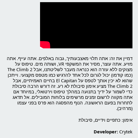
דמיין את זה: אתה תלוי מאצבעותיך, גבוה באלפים. אתה עייף. אתה
מזיע. אתה עוצר, מסיר את המשקפי VR, ושותה מים. טיפוס על
מצוקים ללא עזרה הוא כנראה מעבר לשליטתנו, אבל The Climb 2
(כמו קודמו) יכול לגרום לכל אחד להרגיש כמו מטפס מקצועי. וייתכן
שהוא לא יכין אותך לטפס על El Capitan בחיים האמיתיים, אבל
The Climb 2 מציע אימון סיבולת לא רע. זה דורש הרבה סיבולת
כדי לשמור על ידיך בתנועה במהלך טיפוס וירטואלי, במיוחד אם
אתה מקווה לרשום זמנים מרשימים בלוחות המובילים. אל תדאג
לתחרות בפעם הראשונה. הנוף מהפסגה הוא פרס בפני עצמו
(מרהיב).
אימון: כתפיים וידיים, סיבולת
Developer:
Crytek