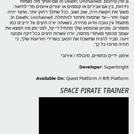
גן עדן וגיהנום. In Death: Unchained שם אותך מול נשמות
נידחות, בין אם אבירים או קוסמים או יצורים איומים מדי לתיאור.
משוך את הקשת וירה, שוב ושוב. ככל שתלך רחוק יותר, אתגר יהיה
קשה יותר—עד שתמות ותחזור להתחלה. In Death: Unchained
מתגמל עין טובה וזרוע מהירה, כשאתה יורה חיצים על יריבים כמו
מסמרים. ומכיוון שהמסע שלך מתחיל די קל, לפני זמן מה תמצא את
עצמך מכופף מאחורי מחסה, יורה עשרות חיצים בכל דקה ומנקה
זיעה. סביר להניח שתשכח את הכאב בשרירי הזרועות שלך, כי
תהיה מרוכז כל כך.
אימון: ידיים וכתפיים, סיבולת / אירובי
Developer:
Superbright
Available On:
Quest Platform
//
Rift Platform
SPACE PIRATE TRAINER