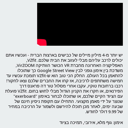
יש יותר מ-4 מיליון מיילים של כבישים בארצות הברית - ועכשיו אתם
יכולים לרכב עליהם מבלי לעזוב את הבית שלכם. VZfit,
האפליקציה האחרונה מחברת VR הכושר הוותיקה VirZOOM,
משדכת בין אימון גופני לבין Google Street View כך שתוכלו
להתאמן בכל העולם. החלק הכי טוב הוא ש-VZfit תומכת עכשיו עד
חמישה משתתפים לרכיבה, אז קחו את החברים שלכם וצאו לחקור!
רכבו ברחובות טוקיו, עקבו אחרי מסלול טור דה פראנס דרך
הפירנאים, או חקרו את הקניון הגדול מבלי לחוש בחום. VZfit פועלת
עם הציוד הקיים שלכם, או שתוכלו לבחור באימון "exerboard"
שנוצר על ידי מאמן מקצועי. התחילו עם תקופת ניסיון חינם של
שבעה ימים, לאחר מכן תוכלו להירשם ולשמור על הרכיבה במחיר
של 9.99 דולר לחודש.
אימון: גוף מלא, אירובי, תמיכה בציוד