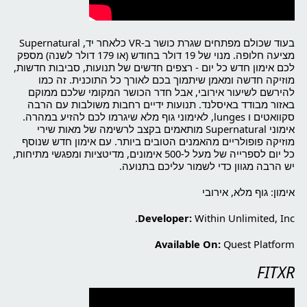
בעוד שכולם מפתחים שגרת כושר ב-VR כלאחר יד, Supernatural
מציעה חלופה. מנוי של 19 דולר בחודש (או 179 דולר לשנה) מספק
לכם אימון חדש כל יום - רצפים חדשים של תנועות, סביבות חדשות,
מוזיקה חדשה ומאמן שיתמוך בכם לאורך כל התוכנית. זה כמו
להירשם לשיעור אירובי, אבל חדר הכושר המקומי שלכם ממוקם
באזור מבודד באיסלנד. תנועות ידיים רחבות משולבות עם הרבה
סקוואטים ו lunges, לאימוני גוף מלא שיגרמו לכם להזיע במהרה.
אימוני Supernatural מותאמים בקצב לרשימה של מאות שירי
מוזיקה פופולריים מהאמנים הטובים ביותר. עם אימון חדש שנוסף
כל יום לספרייה של מעל ל-500 אימונים, מדיטציות ומפגשי מתיחות,
יש הרבה מגוון כדי לשמור עליכם בתנועה.
אימון: גוף מלא, אירובי
Developer:
Within Unlimited, Inc.
Available On:
Quest Platform
FITXR