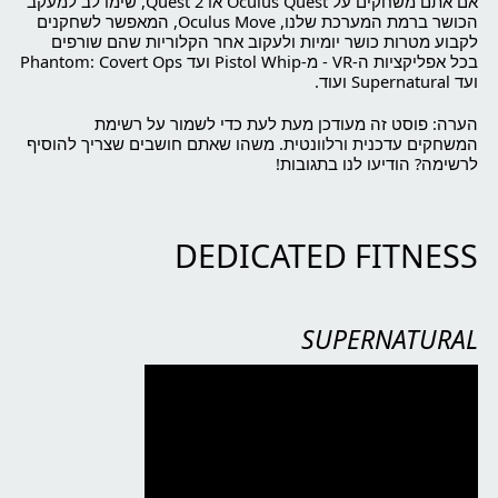
אם אתם משחקים על Oculus Quest או Quest 2, שימו לב למעקב
הכושר ברמת המערכת שלנו, Oculus Move, המאפשר לשחקנים
לקבוע מטרות כושר יומיות ולעקוב אחר הקלוריות שהם שורפים
בכל אפליקציות ה-VR - מ-Pistol Whip ועד Phantom: Covert Ops
ועד Supernatural ועוד.
הערה: פוסט זה מעודכן מעת לעת כדי לשמור על רשימת
המשחקים עדכנית ורלוונטית. משהו שאתם חושבים שצריך להוסיף
לרשימה? הודיעו לנו בתגובות!
DEDICATED FITNESS
SUPERNATURAL