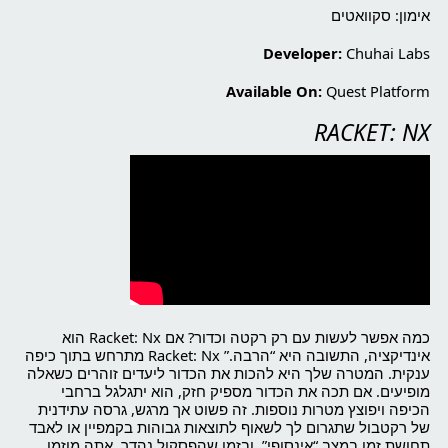
אימון: סקוואטים
Developer:
Chuhai Labs
Available On:
Quest Platform
RACKET: NX
כמה אפשר לעשות עם רק רקטה וכדור? אם Racket: Nx הוא
אינדיקציה, התשובה היא “הרבה.” Racket: Nx מתרחש בתוך כיפה
ענקית. המטרה שלך היא להכות את הכדור ליעדים זוהרים כשאלה
מופיעים. אם תכה את הכדור מספיק חזק, הוא יתגלגל ברחבי
הכיפה ויפוצץ מטרות נוספות. זה פשוט אך מרגש, גרסה עתידנית
של רקטבול שתגרום לך לשאוף לתוצאות גבוהות בקמפיין או לאבד
תחושת זמן במצב “אינסופי”. ובזמן שהפסקול נהדר, אתה מוזמן