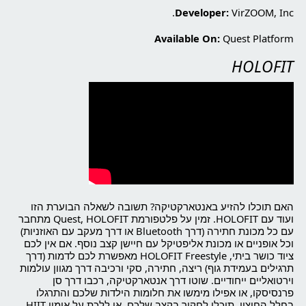
Developer:
VirZOOM, Inc.
Available On:
Quest Platform
HOLOFIT
האם תוכלו להזיע באנטארקטיקה? תשובה לשאלה הבוערת הזו
ועוד עם HOLOFIT. זמין על פלטפורמת Quest, HOLOFIT מתחבר
עם כל מכונת חתירה (דרך Bluetooth או דרך מעקב עם האוזניות)
וכל אופניים או מכונת אליפטיקל עם חיישן קצב נוסף. אם אין לכם
ציוד כושר ביתי, HOLOFIT Freestyle מאפשרת לכם לדמות (דרך
תרגילים בעמידת גוף) ריצה, חתירה, סקי ורכיבה דרך מגוון עולמות
וירטואליים ייחודיים. שוטו דרך אנטארקטיקה, רכבו דרך סן
פרנסיסקו, או אפילו מימשו את חלומות הילדות שלכם והתרגלו
בחלל החיצון. תוכלו לחקור בקצב שלכם, או ללכת על אימון HIIT