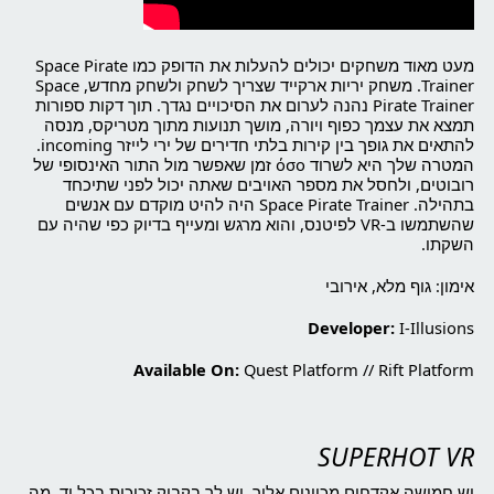
מעט מאוד משחקים יכולים להעלות את הדופק כמו Space Pirate
Trainer. משחק יריות ארקייד שצריך לשחק ולשחק מחדש, Space
Pirate Trainer נהנה לערום את הסיכויים נגדך. תוך דקות ספורות
תמצא את עצמך כפוף ויורה, מושך תנועות מתוך מטריקס, מנסה
להתאים את גופך בין קירות בלתי חדירים של ירי לייזר incoming.
המטרה שלך היא לשרוד όσο זמן שאפשר מול התור האינסופי של
רובוטים, ולחסל את מספר האויבים שאתה יכול לפני שתיכחד
בתהילה. Space Pirate Trainer היה להיט מוקדם עם אנשים
שהשתמשו ב-VR לפיטנס, והוא מרגש ומעייף בדיוק כפי שהיה עם
השקתו.
אימון: גוף מלא, אירובי
Developer:
I-Illusions
Available On:
Quest Platform
//
Rift Platform
SUPERHOT VR
יש חמישה אקדחים מכוונים אליך. יש לך בקבוק זכוכית בכל יד. מה