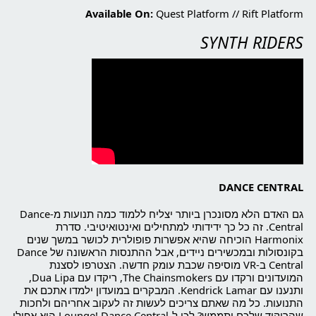
Available On:
Quest Platform
//
Rift Platform
SYNTH RIDERS
DANCE CENTRAL
גם האדם הלא מסונכרן ביותר יצליח ללמוד כמה תנועות מ-Dance
Central. זה כל כך ידידותי למתחילים ואינטואיטיבי. סדרת
Harmonix הוכיחה שהיא אפשרות פופולרית לכושר במשך שנים
בקונסולות ובמכשירים ניידים, אבל ההתנסות הראשונה של Dance
Central ב-VR מוסיפה שכבת עומק חדשה. הצטרפו לסצנת
המועדונים ורקדו עם The Chainsmokers, ריקדו עם Dua Lipa,
ותנענו עם Kendrick Lamar. המבקרים במועדון ילמדו אתכם את
התנועות. כל מה שאתם צריכים לעשות זה לעקוב אחריהם ולחכות
שהריקוד שלכם יתממש? לכו ל-Lounge! Dance Central היא אפילו