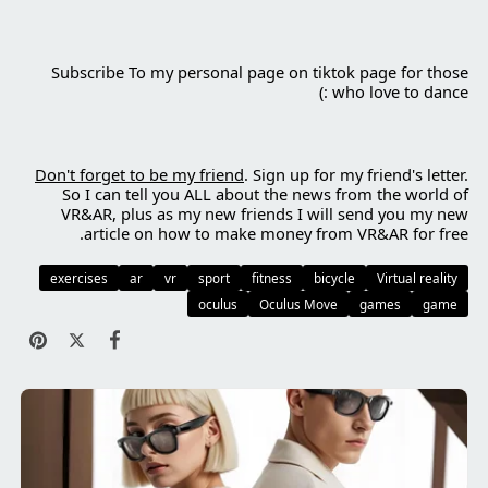
Subscribe To my personal page on
tiktok
page for those
who love to dance :)
Don't forget to be my friend
.
Sign up for my friend's letter
.
So I can tell you ALL about the news from the world of
VR&AR, plus as my new friends I will send you my new
article on how to make money from VR&AR for free.
exercises
ar
vr
sport
fitness
bicycle
Virtual reality
oculus
Oculus Move
games
game