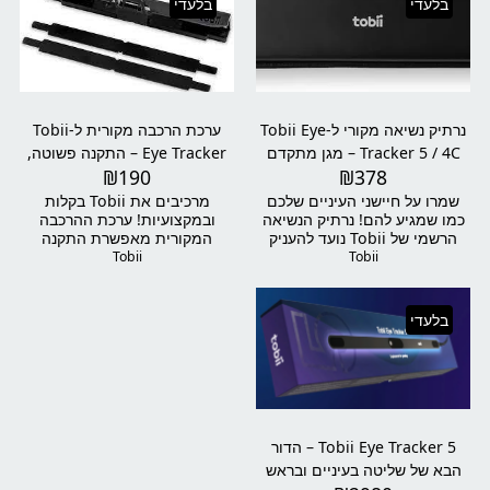
בלעדי
בלעדי
נרתיק נשיאה מקורי ל-Tobii Eye
ערכת הרכבה מקורית ל-Tobii
Tracker 5 / 4C – מגן מתקדם
Eye Tracker – התקנה פשוטה,
₪
190
₪
378
עם אחריות ל-5 שנים
יציבה ומתאימה לכל מסך
שמרו על חיישני העיניים שלכם
מרכיבים את Tobii בקלות
כמו שמגיע להם! נרתיק הנשיאה
ובמקצועיות! ערכת ההרכבה
הרשמי של Tobii נועד להעניק
המקורית מאפשרת התקנה
הגנה מקסימלית לדגמי Eye
מהירה, יציבה ודינמית של Tobii
Tobii
Tobii
Tracker 5 ו-4C – בבית, בדרכים
Eye Tracker 5 או 4C על מסכים
או בשטח. קל, עמיד ומעוצב
שונים. פתרון מושלם עבור
במיוחד עבור גיימרים, יוצרים
גיימרים, יוצרים וסימולטורים –
בלעדי
ואנשי מקצוע. כולל אחריות
בבית או באולפן.
מורחבת של עד 5 שנים!
Tobii Eye Tracker 5 – הדור
הבא של שליטה בעיניים ובראש