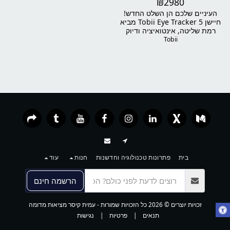
₪
2980
לגיימרים וסימולטורים
העיניים שלכם הן השלט החדש!
חיישן Tobii Eye Tracker 5 מביא
רמת שליטה, אינטואיציה ודיוק
שלא הכרתם – מתאים לגיימרים,
Tobii
טייסים ויוצרי תוכן. תומך
במשחקים מובילים כמו Star
Citizen, Microsoft Flight
Simulator, DCS, Far Cry ועוד.
עכשיו במבצע לזמן מוגבל – וניתן
גם לרכישה כמשופץ!
בית
פתרונות טכנולוגיה וחדשנות
חנות
עוד
הרשמה חינם
זכויות יוצרים © 2026 כל הזכויות שמורות -
עמית קיסר מציאות מדומה
תנאים
|
פרטיות
|
נגישות