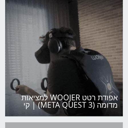
אפודת רטט WOOJER למציאות
מדומה (META QUEST 3) | קי