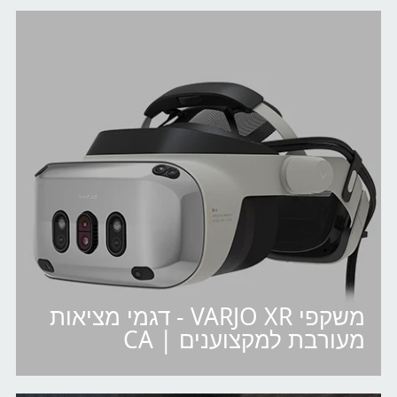
משקפי VARJO XR - דגמי מציאות
מעורבת למקצוענים | CA