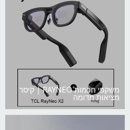
משקפי חכמות RAYNEO | קיסר
מציאות מדומה