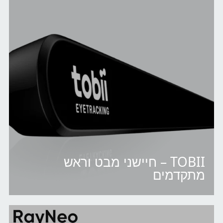
TOBII – חיישני מבט וראש
מתקדמים