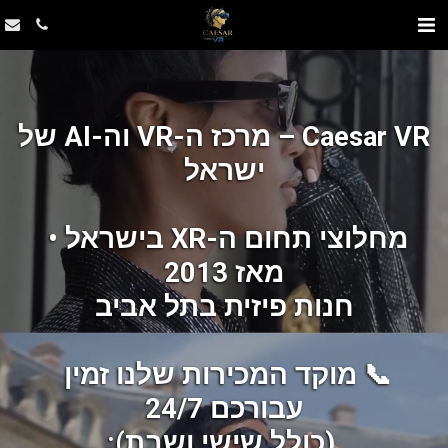
Caesar VR – מרכז ה-VR וה-AI של 
ישראל
מחלוצי תחום ה-XR בישראל • 
מאז 2013
חנות פיזית בתל אביב
📞 מוקד המכירות שלנו זמין 
עבורכם 24/7
 (כולל שישי ושבת):