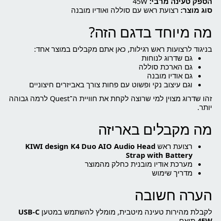
הספק טעינה מרבי:
45W
סוג מוצר:
רצועת ראש עם סוללה ואודיו מובנה
מה מיוחד בדגם הזה?
בניגוד לרצועות ראש רגילות, כאן אתם מקבלים במוצר אחד:
גם שדרוג לנוחות
גם הארכת סוללה
גם אודיו מובנה
וגם עיצוב נקי ופשוט עם פחות צורך באביזרים חיצוניים
זהו שדרוג מצוין למי שרוצה לקחת את חוויית ה־Quest לרמה גבוהה
יותר.
מה מקבלים באריזה
רצועת ראש
KIWI design K4 Duo AIO Audio Head
Strap with Battery
מערכת אודיו מובנית כחלק מהמוצר
מדריך שימוש
הערה חשובה
לקבלת מהירות טעינה מיטבית, מומלץ להשתמש במטען
USB-C
45W
תואם.