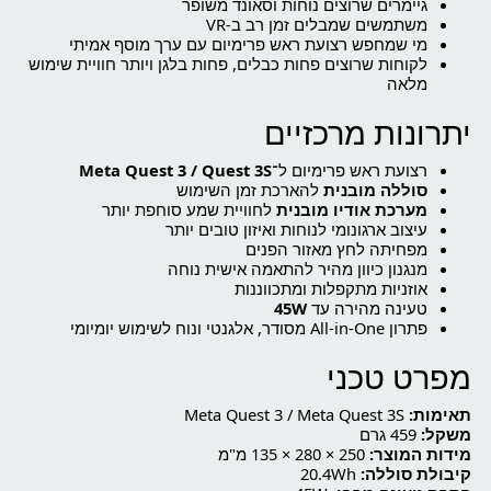
גיימרים שרוצים נוחות וסאונד משופר
משתמשים שמבלים זמן רב ב-VR
מי שמחפש רצועת ראש פרימיום עם ערך מוסף אמיתי
לקוחות שרוצים פחות כבלים, פחות בלגן ויותר חוויית שימוש
מלאה
יתרונות מרכזיים
רצועת ראש פרימיום ל־
Meta Quest 3 / Quest 3S
סוללה מובנית
להארכת זמן השימוש
מערכת אודיו מובנית
לחוויית שמע סוחפת יותר
עיצוב ארגונומי לנוחות ואיזון טובים יותר
מפחיתה לחץ מאזור הפנים
מנגנון כיוון מהיר להתאמה אישית נוחה
אוזניות מתקפלות ומתכווננות
טעינה מהירה עד
45W
פתרון All-in-One מסודר, אלגנטי ונוח לשימוש יומיומי
מפרט טכני
תאימות:
Meta Quest 3 / Meta Quest 3S
משקל:
459 גרם
מידות המוצר:
250 × 280 × 135 מ"מ
קיבולת סוללה:
20.4Wh