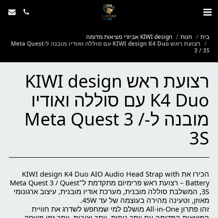
בית
חנות
KIWI design אביזרי מציאות מדומה
רצועת ראש KIWI design K4 Duo עם סוללה ואודיו מובנה ל-Meta Quest
3 / 3S
רצועת ראש KIWI design
K4 Duo עם סוללה ואודיו
מובנה ל-Meta Quest 3 /
3S
הכירו את KIWI design K4 Duo AIO Audio Head Strap with
Battery – רצועת ראש פרימיום מתקדמת ל־Meta Quest 3 / Quest
3S, המשלבת סוללה מובנית, מערכת אודיו מובנית, עיצוב ארגונומי
זהו פתרון All-in-One מושלם למי שמחפש לשדרג את חוויית
המציאות המדומה עם יותר נוחות, יותר יציבות, יותר זמן משחק –