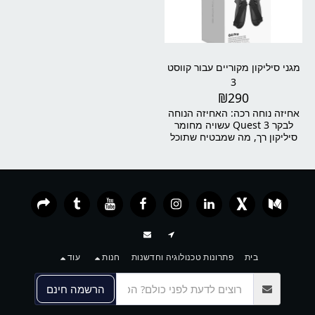
ריפוד נוח במיוחד ומנגנון התאמה
בצורה מושלמת על שלט Quest 3
מהיר – מדובר בפתרון אידיאלי
- עיצוב KIWI כיסוי אחיזת הבקר
למי שרוצה יותר נוחות, יותר
של Quest 3 מונע מהבקרים
יציבות ויותר זמן משחק בלי
להחליק מהידיים שלך בטעות
להתפשר.
בזמן שאתה משחק משחקים,
ומגן על שלטי המגע משריטות
מגני סיליקון מקוריים עבור קווסט
והתלכלכות.
3
₪
290
אחיזה נוחה רכה: האחיזה הנוחה
לבקר Quest 3 עשויה מחומר
סיליקון רך, מה שמבטיח שתוכל
להחזיק את הבקר לפרקי זמן
ממושכים מבלי לחוות עייפות או
אי נוחות.
בית
פתרונות טכנולוגיה וחדשנות
חנות
עוד
הרשמה חינם