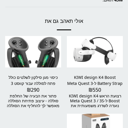
אולי תאהב גם את
KIWI design K4 Boost
כיסוי מגן סילקון לשלטים כולל
Battery Strap ל-Meta Quest 3
פתח לסוללה עבור קווסט 3
₪
290
₪
550
/ 3S
רצועת הראש KIWI design K4
פתור את הבעיה של החלפת
Boost ל-Meta Quest 3 / 3S
סוללה - עיצוב פתיחת הסוללה
נועדה לשדרג משמעותית את
מאפשר לך להחליף את הסוללה
חוויית השימוש במשקפי
בקלות מבלי להסיר את כל מכסה
המציאות המדומה שלכם. עם
אחיזת השלט. טיפים: לשונית
סוללה מובנית להארכת זמן
המשיכה של הסוללה מפלסטיק
המשחק, עיצוב ארגונומי מאוזן,
ממוקמת מתחת לסוללה. הגן