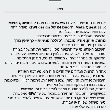
תיאור
אם אתם מחפשים רצועת ראש איכותית באמת ל־
Meta Quest 3
או
Meta Quest 3S
, ה־
K4 Duo
של
KIWI design
נועדה לתת
לכם חוויה שלמה יותר בכל רמה.
הרצועה משלבת בין ארבעה יתרונות מרכזיים:
נוחות
,
איזון
,
אודיו מובנה
, ו־
סוללה פנימית
– כך שאין צורך
להסתבך עם תוספים נפרדים.
העיצוב הארגונומי של הרצועה מסייע לפזר את המשקל בצורה
טובה יותר על הראש, להפחית לחץ מהפנים, ולשמור על יציבות
המשקף גם במהלך שימוש ממושך. בנוסף, מנגנון ההתאמה
מאפשר התאמה מהירה ונוחה למשתמשים שונים – מבוגרים, ילדים
או מעבר מהיר בין בני משפחה.
אחד היתרונות הגדולים של הדגם הזה הוא
מערכת האודיו
המובנית
, שמעניקה חוויית שמע סוחפת יותר בלי צורך באוזניות
חיצוניות נפרדות. האוזניות עצמן מתקפלות, ניתנות לכיוון, ומתוכננות
לשבת בצורה מדויקת ונוחה על האוזניים.
בנוסף, הסוללה המובנית עוזרת להאריך את זמן השימוש
במשקפיים, והטעינה המהירה בעוצמה של עד
45W
מאפשרת
חוויית שימוש מתקדמת יותר למשתמשים שרוצים להפיק יותר מכל
סשן משחק, צפייה או עבודה.
זהו פתרון אידיאלי עבור: