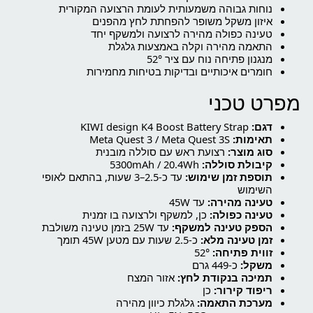
נוחות גבוהה משמעותית לעומת הרצועה המקורית
איזון משקל משופר להפחתת לחץ מהפנים
טעינה כפולה מהירה לרצועה ולמשקף יחד
התאמה מהירה וקלה באמצעות גלגלת
מנגנון פתיחה נוח עם ציר 52°
חומרים איכותיים ובדיקות בטיחות מחמירות
מפרט טכני
דגם:
KIWI design K4 Boost Battery Strap
תאימות:
Meta Quest 3 / Meta Quest 3S
סוג מוצר:
רצועת ראש עם סוללה מובנית
קיבולת סוללה:
5300mAh / 20.4Wh
תוספת זמן שימוש:
עד כ-2.5–3 שעות, בהתאם לאופי
השימוש
טעינה מהירה:
עד 45W
טעינה כפולה:
כן, למשקף ולרצועה בו זמנית
הספק טעינה למשקף:
עד 25W בזמן טעינה משולבת
זמן טעינה מלא:
כ-2.5 שעות עם מטען 45W תומך
זווית פתיחה:
52°
משקל:
כ-449 גרם
תמיכה בנקודת לחץ:
אזור המצח
ריפוד קירור:
כן
מערכת התאמה:
גלגלת כיוון מהירה