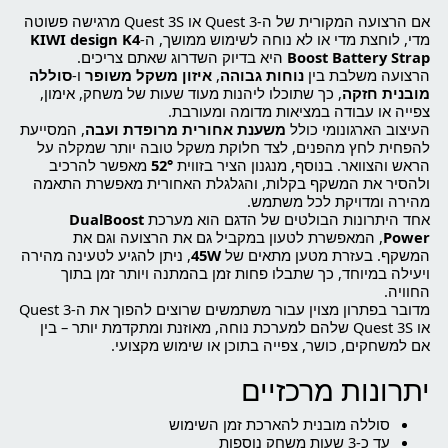
אם הרצועה המקורית של ה-Quest 3 או Quest 3S מרגישה פשוטה
מדי, לוחצת מדי או לא נוחה לשימוש ממושך, ה-
KIWI design K4
Boost Battery Strap
היא בדיוק השדרוג שאתם צריכים.
הרצועה משלבת בין
נוחות גבוהה
,
איזון משקל משופר
ו-
סוללה
מובנית חזקה
, כך שתוכלו ליהנות מעוד שעות של משחק, אימון,
צפייה או עבודה במציאות מדומה ומעורבת.
העיצוב הארגונומי כולל
משענת אחורית מרופדת ועבה
, המסייעת
להפחית לחץ מהפנים, לצד חלוקת משקל טובה יותר שמקלה על
הראש והצוואר. בנוסף, מנגנון הציר בזווית
52°
מאפשר להרכיב
ולהסיר את המשקף בקלות, והגלגלת האחורית מאפשרת התאמה
מהירה ומדויקת לכל משתמש.
אחד היתרונות הבולטים של הדגם הוא מערכת
DualBoost
Power
, המאפשרת לטעון במקביל גם את הרצועה וגם את
המשקף. בעזרת מטען מתאים של
45W
, ניתן להגיע לטעינה מהירה
ויעילה במיוחד, כך שתבלו פחות זמן בהמתנה ויותר זמן בתוך
החוויה.
מדובר בפתרון מצוין עבור משתמשים שרוצים להפוך את ה-Quest 3
או Quest 3S שלהם למערכת נוחה, מאוזנת ומתקדמת יותר – בין
אם למשחקים, כושר, צפייה בתוכן או שימוש מקצועי.
יתרונות מרכזיים
סוללה מובנית להארכת זמן השימוש
עד כ-3 שעות משחק נוספות