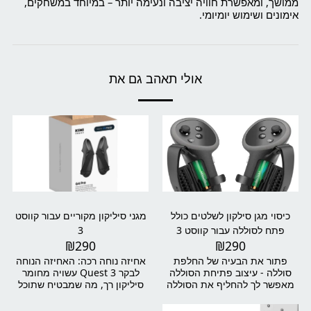
ממושך, ומאפשרת חוויה יציבה ונעימה יותר – במיוחד במשחקים,
אימונים ושימוש יומיומי.
אולי תאהב גם את
כיסוי מגן סילקון לשלטים כולל
מגני סיליקון מקוריים עבור קווסט
פתח לסוללה עבור קווסט 3
3
₪
290
₪
290
פתור את הבעיה של החלפת
אחיזה נוחה רכה: האחיזה הנוחה
סוללה - עיצוב פתיחת הסוללה
לבקר Quest 3 עשויה מחומר
מאפשר לך להחליף את הסוללה
סיליקון רך, מה שמבטיח שתוכל
בקלות מבלי להסיר את כל מכסה
להחזיק את הבקר לפרקי זמן
אחיזת השלט. טיפים: לשונית
ממושכים מבלי לחוות עייפות או