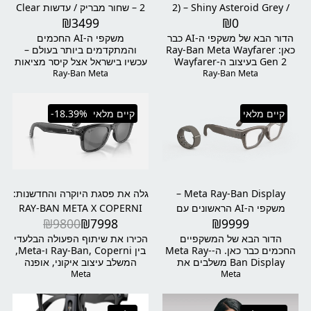
המשקפיים החכמים המתקדמים
2) – Shiny Asteroid Grey /
2 – שחור מבריק / עדשות Clear
ביותר בעולם.
₪
3499
₪
0
to Sapphire Transitions®
Clear to Emerald
Transitions®
הדור הבא של משקפי ה-AI כבר
משקפי ה-AI החכמים
כאן: Ray-Ban Meta Wayfarer
והמתקדמים ביותר בעולם –
Gen 2 בעיצוב ה-Wayfarer
עכשיו בישראל אצל קיסר מציאות
הקלאסי, בצבע Shiny Asteroid
מדומה ✨ חוויית לבישה שאין
Ray-Ban Meta
Ray-Ban Meta
Grey ועדשות Clear to Emerald
כמוה Ray-Ban Meta
Transitions® המסתגלות לאור.
Headliner דור שני משלבים בין
צלמו, צפו, תרגמו, קבלו מידע
העיצוב האייקוני של Ray-Ban
קיים מלאי
קיים מלאי
-18.39%
בזמן אמת, דברו עם Meta AI –
לבין היכולות המתקדמות ביותר
הכול בלי להוציא את הטלפון
של Meta AI. הם מצלמים,
מהכיס. מצלמת 12MP
מקליטים, מתרגמים, משמיעים
אולטרה-רחבה, וידאו 3K Ultra
מוזיקה, מבצעים שיחות – והכול
HD, רמקולים פתוחים עם סאונד
בלי לגעת בטלפון. הדגם הזה כולל
אישי, 5 מיקרופונים לסינון רעשים,
מסגרת Shiny Black ועדשות
ו-32GB אחסון. המשקפיים
Clear to Sapphire
Meta Ray-Ban Display –
גלה את פסגת היוקרה והחדשנות:
החכמים המתקדמים בעולם –
Transitions® – שקופות לחלוטין
משקפי ה-AI הראשונים עם
RAY-BAN META X COPERNI
עכשיו בישראל אצל קיסר מציאות
בבית, כהות ונגוהות בשמש – עם
₪
9800
₪
7998
₪
9999
תצוגה פנימית ושליטה עצבית
LIMITED EDITION
מדומה, היבואן הרשמי.
הגנה מלאה UVA/UVB.
הדור הבא של המשקפיים
הכירו את שיתוף הפעולה הבלעדי
החכמים כבר כאן. ה-Meta Ray-
בין Ray-Ban, Coperni ו-Meta,
Ban Display משלבים את
המשלב עיצוב איקוני, אופנה
הסטייל האייקוני של ריי-באן עם
עילית וטכנולוגיה מתקדמת. דגם
Meta
Meta
טכנולוגיית AI מתקדמת ותצוגה
Wayfarer הקלאסי מקבל
צבעונית פנימית ישירות על
פרשנות מודרנית עם מסגרת
העדשה. בעזרת צמיד ה-Meta
שקופה-שחורה ועדשות מראה