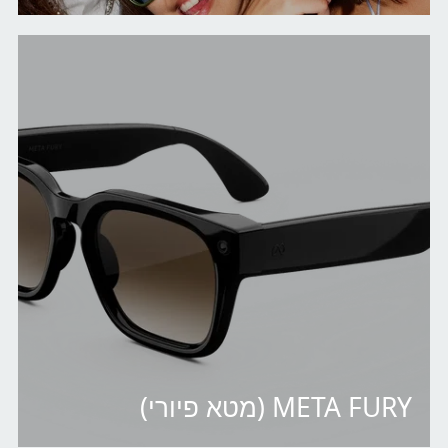
META FURY (מטא פיורי)