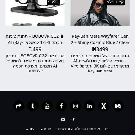
קיים מלאי
בלעדי
Neural Band הכלול, תוכלו
אפורות, המשדרות אלגנטיות
לשלוט במשקפיים באמצעות
מתוחכמת. כל זוג ממוספר באופן
מחוות יד עדינות, לקרוא הודעות,
ייחודי, מה שמדגיש את המהדורה
לנווט ולקבל סיוע ויזואלי מ-Meta
המוגבלת והיוקרתית שלו.​
AI – הכל מבלי להוציא את
הטלפון מהכיס.
Ray-Ban Meta Wayfarer Gen
🔋 BOBOVR CG2 – תחנת טעינה
2 – Shiny Cosmic Blue / Clear
חכמה 3-ב-1 למשקפי AI (Ray-
₪
499
₪
3499
Ban Meta / Oakley Meta)
to Sapphire Transitions®
הדור החדש של משקפיים חכמים
הכירו את BOBOVR CG2 – פתרון
– סטייל הוליוודי, טכנולוגיית AI
טעינה מתקדם ומהפכני למשקפי
מתקדמת, צילום 3K ותפעול מלא
AI חכמים. מערכת חכמה
ללא ידיים.
שמשלבת Dock שולחני, סוללה
BOBOVR
Ray-Ban Meta
נשלפת ונרתיק טעינה נייד – הכל
במוצר אחד. אם אתם משתמשים
במשקפי Ray-Ban Meta או
Oakley Meta – זה האביזר
שישנה לכם את חוויית השימוש.
בית
פתרונות טכנולוגיה וחדשנות
חנות
עוד