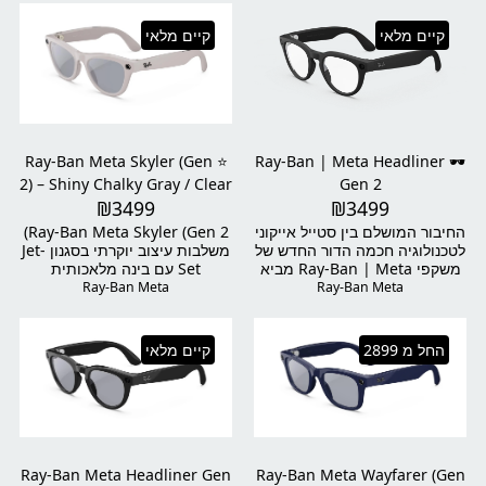
קיים מלאי
קיים מלאי
⭐ Ray-Ban Meta Skyler (Gen
🕶️ Ray-Ban | Meta Headliner
2) – Shiny Chalky Gray / Clear
Gen 2
₪
3499
₪
3499
to Sapphire Transitions®
החיבור המושלם בין סטייל אייקוני
Ray-Ban Meta Skyler (Gen 2)
לטכנולוגיה חכמה הדור החדש של
משלבות עיצוב יוקרתי בסגנון Jet-
משקפי Ray-Ban | Meta מביא
Set עם בינה מלאכותית
את השילוב האולטימטיבי בין
מתקדמת בעזרת Meta AI.
Ray-Ban Meta
Ray-Ban Meta
עיצוב הוליוודי קלאסי לבין בינה
משקפיים שמשדרגים כל רגע
מלאכותית של Meta. המשקפיים
בחיים – צילום, וידאו, מוזיקה,
החדשים מאפשרים לכם לתעד,
שיחות, תרגום בזמן אמת ועוד…
החל מ 2899
קיים מלאי
ליצור, לתקשר ולהאזין – הכל בלי
הכול ללא ידיים וללא שום צורך
להוציא את הטלפון מהכיס. עם
להוציא את הטלפון מהכיס. הדגם
מצלמות כפולות באיכות 12MP,
הזה מגיע עם: מסגרת Shiny
צילום וידאו חד במיוחד, רמקולים
Chalky Gray + עדשות Clear to
פתוחים משופרים, ובינה
Sapphire Transitions®
מלאכותית חכמה שמקשיבה לכם
המתכהות לפי האור ומספקות
ומגיבה בזמן אמת – אלו הם
100% הגנה מקרינת UV.
Ray-Ban Meta Headliner Gen
Ray-Ban Meta Wayfarer (Gen