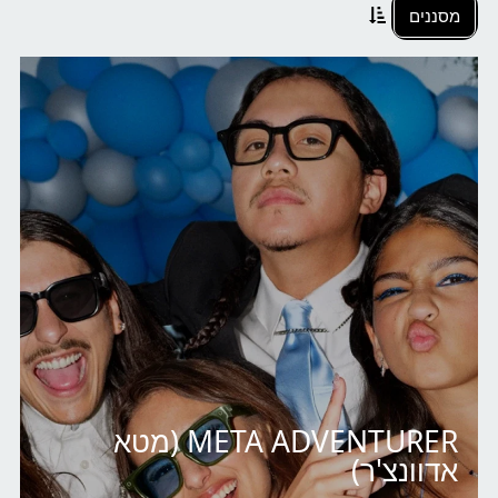
מסננים
META ADVENTURER (מטא
אדוונצ'ר)