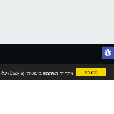
הבנתי!
אתר זה משתמש ב"עוגיות" (Cookie) על-מנת להבטיח שתהנה מהחוויה הטובה ביותר באתר שלך.
בית
פתרונות טכנולוגיה וחדשנות
חנות