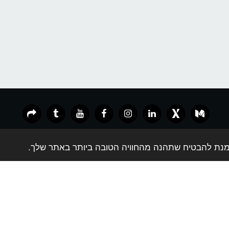
Unitree G1 – הרובוט האנושי שזז, לומד וחושב כמו אדם.
פתרונות VR חכמים לעסקים, מוסדות וחינוך
הרשמה חינם
זכויות יוצרים © 2026 כל הזכויות שמורות -
עמית קיסר מציאות מדומה
תנאים
|
פרטיות
|
נגישות