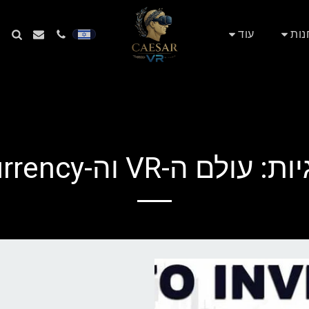
נות
עוד
 וה-AR #cryptocurrency