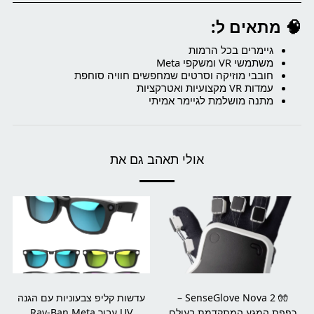
🧠 מתאים ל:
גיימרים בכל הרמות
משתמשי VR ומשקפי Meta
חובבי מוזיקה וסרטים שמחפשים חוויה סוחפת
עמדות VR מקצועיות ואטרקציות
מתנה מושלמת לגיימר אמיתי
אולי תאהב גם את
🧤 SenseGlove Nova 2 –
עדשות קליפ צבעוניות עם הגנה
כפפת המגע המתקדמת בעולם
UV עבור Ray-Ban Meta