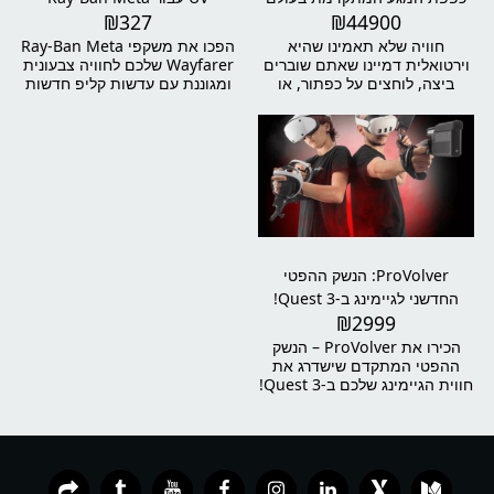
₪
327
₪
44900
למציאות מדומה
Wayfarer
חוויה שלא תאמינו שהיא
הפכו את משקפי Ray-Ban Meta
וירטואלית דמיינו שאתם שוברים
Wayfarer שלכם לחוויה צבעונית
ביצה, לוחצים על כפתור, או
ומגוננת עם עדשות קליפ חדשות
לוחצים יד – והכול בתוך מציאות
ומיוחדות! עדשות אלו לא רק
מדומה. עם SenseGlove Nova
מוסיפות נגיעה אופנתית למראה
2, תרגישו כל אובייקט וירטואלי
שלכם, אלא גם מספקות הגנה
כאילו הוא אמיתי – כולל לחץ בכף
מעולה מפני קרני UV מזיקים.
היד, התנגדות באצבעות, ורטט
מדויק. זו לא עוד כפפת VR – זו
טכנולוגיה שתשנה את הדרך בה
אתם מתאמנים, חוקרים,
מלמדים או מפתחים.
ProVolver: הנשק ההפטי
החדשני לגיימינג ב-Quest 3!
₪
2999
הכירו את ProVolver – הנשק
ההפטי המתקדם שישדרג את
חווית הגיימינג שלכם ב-Quest 3!
עם טכנולוגיית רטט מתקדמת,
ProVolver מספק חווית משחק
אינטראקטיבית ומרגשת כאילו
אתם בתוך המשחק. העיצוב
הארגונומי והקל מאפשרים נוחות