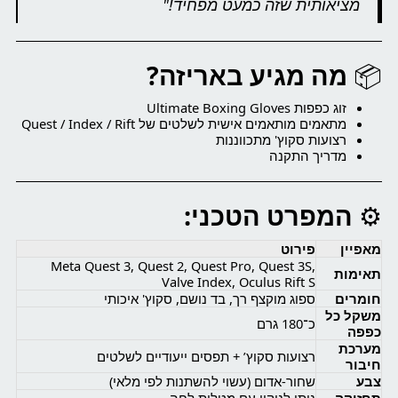
מציאותית שזה כמעט מפחיד!"
📦
מה מגיע באריזה?
זוג כפפות Ultimate Boxing Gloves
מתאמים מותאמים אישית לשלטים של Quest / Index / Rift
רצועות סקוץ' מתכווננות
מדריך התקנה
⚙️
המפרט הטכני:
מאפיין
פירוט
Meta Quest 3, Quest 2, Quest Pro, Quest 3S,
תאימות
Valve Index, Oculus Rift S
חומרים
ספוג מוקצף רך, בד נושם, סקוץ' איכותי
משקל כל
כ־180 גרם
כפפה
מערכת
רצועות סקוץ’ + תפסים ייעודיים לשלטים
חיבור
צבע
שחור-אדום (עשוי להשתנות לפי מלאי)