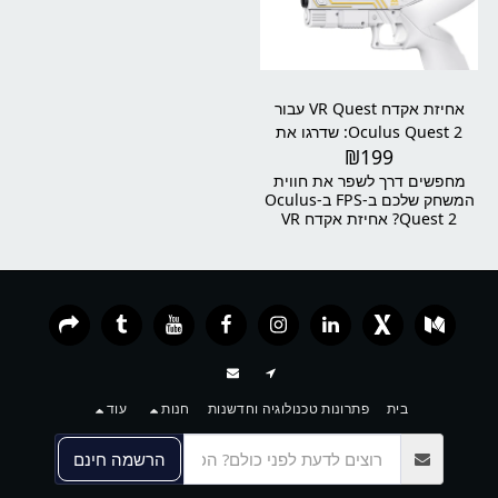
ריפוד נוח במיוחד ומנגנון התאמה
מהיר – מדובר בפתרון אידיאלי
למי שרוצה יותר נוחות, יותר
יציבות ויותר זמן משחק בלי
להתפשר.
אחיזת אקדח VR Quest עבור
Oculus Quest 2: שדרגו את
₪
199
חווית המשחק שלכם!
מחפשים דרך לשפר את חווית
המשחק שלכם ב-FPS ב-Oculus
Quest 2? אחיזת אקדח VR
Quest היא הפתרון המושלם!
בית
פתרונות טכנולוגיה וחדשנות
חנות
עוד
הרשמה חינם