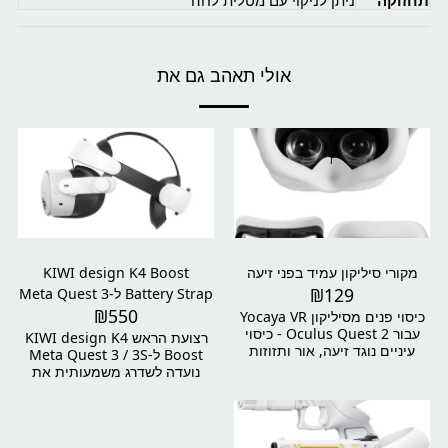
תחזוקה
ניתן לניקוי עם מטלית לחה
אולי תאהב גם את
מקורי סיליקון עמיד בפני זיעה
KIWI design K4 Boost
₪
129
Battery Strap ל-Meta Quest 3
₪
550
/ 3S
כיסוי פנים מסיליקון Yocaya VR
עבור Oculus Quest 2 - כיסוי
רצועת הראש KIWI design K4
עיניים נוגד זיעה, אור ותזוזות
Boost ל-Meta Quest 3 / 3S
(לבן)
נועדה לשדרג משמעותית את
חוויית השימוש במשקפי
המציאות המדומה שלכם. עם
סוללה מובנית להארכת זמן
המשחק, עיצוב ארגונומי מאוזן,