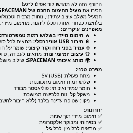
החורף הזה לא תרגישו קור אפילו לרגע!
הכירו את
מעיל החימום החכם של SPACEMAN
המעיל משלב עיצוב עתידני, נוחות מרבית וטכנולוגיית חימום מתקדמת עם
בלחיצת כפתור אחת תוכלו ליהנות מחימום מיידי
מאפיינים עיקריים:
🔥
חימום מיידי בשלוש רמות טמפרטורה:
🔋
חיבור USB אוניברסלי:
מתאים לכל סוללת Power Bank סט
❄️
עמיד בפני רוח וקור קיצוני:
שומר על חום
👕
עיצוב יומיומי ונוח:
מתאים לעבודה, טיולים,
🌍
מותג איכותי SPACEMAN:
שילוב מושלם 
מפרט טכני:
מתח פעולה: ‎5V‎ (USB)
שלוש רמות חימום מתכווננות
חומר עמיד ואיכותי: פוליאסטר מבודד
משקל קל ונוח ללבישה ממושכת
ניקוי: שטיפה עדינה בלבד (ללא חיבור לחשמל 
יתרונות:
✅ חימום מיידי תוך שניות
✅ בטיחותי ומבוקר אלקטרונית
✅ מתאים לכל מין ולכל גיל