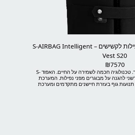
🦺 אפוד חכם למניעת נפילות לקשישים – S-AIRBAG Intelligent
Vest S20
₪
7570
הגנה מיידית. ביטחון בכל צעד. טכנולוגיה חכמה לשמירה על החיים. האפוד S-
פתרון חדשני להגנה על מבוגרים מפני נפילות. המערכת
ועות גוף בעזרת חיישנים מתקדמים ומערכת
 לגיל השלישי. ברגע שנפילה מתרחשת, האפוד
 כריות אוויר תוך 0.1 שניות בלבד, ומגן על אזורים חיוניים בגוף — ראש,
וואר, גב, אגן וירכיים.