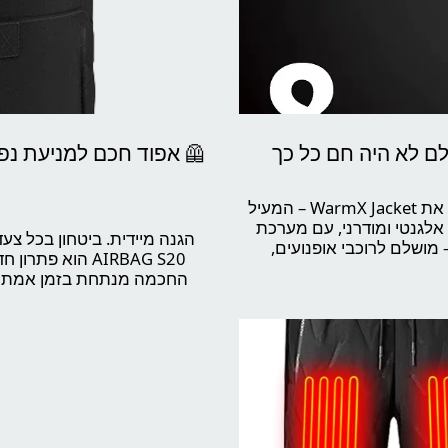
החורף הישראלי מעולם לא נראה טוב יותר. הכירו את WarmX Jacket – המעיל
 מעיל קל, עמיד, אלגנטי ומודרני, עם מערכת
מושלם לרוכבי אופנועים,
AIRBAG S20 הוא 
ר על חום ונוחות.
החכמה מנתחת בזמן אמת תנ
אלגוריתמית שפותחה במיוחד
מנפח
צ