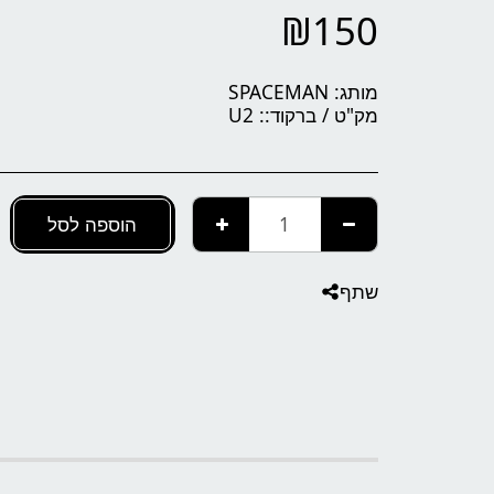
₪
150
מותג:
SPACEMAN
מק"ט / ברקוד::
U2
הוספה לסל
שתף