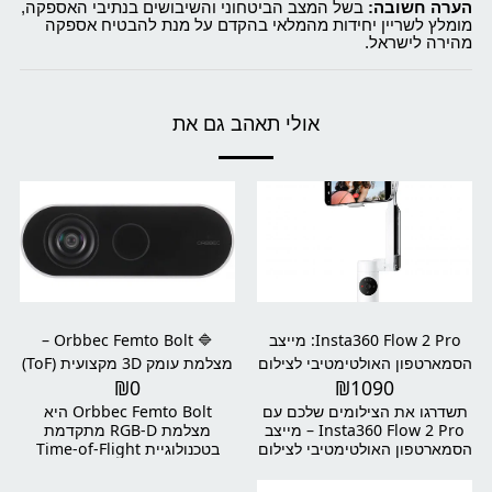
הערה חשובה:
בשל המצב הביטחוני והשיבושים בנתיבי האספקה,
מומלץ לשריין יחידות מהמלאי בהקדם על מנת להבטיח אספקה
מהירה לישראל.
אולי תאהב גם את
Insta360 Flow 2 Pro: מייצב
🔷 Orbbec Femto Bolt –
הסמארטפון האולטימטיבי לצילום
מצלמת עומק 3D מקצועית (ToF)
₪
0
₪
1090
וידאו מקצועי
לפיתוח AI, רובוטיקה ו-XR
תשדרגו את הצילומים שלכם עם
Orbbec Femto Bolt היא
Insta360 Flow 2 Pro – מייצב
מצלמת RGB-D מתקדמת
הסמארטפון האולטימטיבי לצילום
בטכנולוגיית Time-of-Flight
וידאו ברמת מקצוענים. עם
(ToF), המספקת נתוני עומק
טכנולוגיה חכמה לייצוב תמונה,
מדויקים במיוחד יחד עם צילום