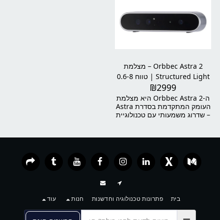
עיצוב קומפקטי וקל משקל,
צבע 4K HDR וחיישן תנועה
ותכונות מתקדמות כמו מעקב
מובנה (IMU). המצלמה מיועדת
אוטומטי אחר אובייקטים וצילום
למפתחים, מעבדות מחקר,
ב-360 מעלות – תנו לדמיון שלכם
חברות רובוטיקה ו-AI, ומאפשרת
לפרוץ גבולות ויצרו תכנים
מדידות תלת-ממד מדויקות,
שידהימו כל צופה!
יצירת Point Cloud, מעקב
תנועה, זיהוי אובייקטים ואנשים –
הכול בחיבור USB-C יחיד ועם
Orbbec Astra 2 – מצלמת
SDK עשיר לפיתוח מהיר.
Structured Light | טווח 0.6-8
₪
2999
מטר | 1600×1200@30fps |
IMU + Multi-Cam Sync)
ה-Orbbec Astra 2 היא מצלמת
העומק המתקדמת בסדרת Astra
– שדרוג משמעותי עם טכנולוגיית
Structured Light, מעבד ASIC
ייעודי של Orbbec, חיישן IMU
מובנה ותמיכה מלאה בסנכרון בין
מספר מצלמות. היא מספקת
נתוני עומק באיכות גבוהה בטווח
רחב של 0.6 עד 8 מטרים,
רזולוציית עומק של עד
1600×1200 ב-30 פריימים
לשנייה ודיוק מרשים של ≤0.16%
במרחק של מטר אחד. המצלמה
בית
פתרונות טכנולוגיה וחדשנות
חנות
עוד
הקומפקטית והחסכונית באנרגיה
(פחות מ-3W) כוללת גם תמונת