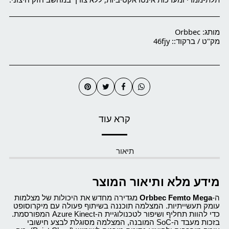
מותג:
Orbbec
מק"ט / ברקוד::
46fjy
קרא עוד
תיאור
מידע מלא ותיאור המוצר
ה-
Orbbec Femto Mega
מגדירה מחדש את היכולות של מצלמות
עומק תעשייתיות. המצלמה תוכננה בשיתוף פעולה עם מיקרוסופט
כדי להוות תחליף ושיפור לטכנולוגיית ה-Azure Kinect המפורסמת.
בזכות מעבד ה-SoC המובנה, המצלמה מסוגלת לבצע חישובי