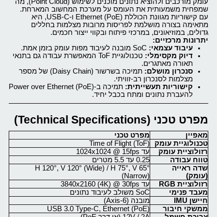
עומק מורכבים ולהוציא נתונים מוכנים לשימוש (Point Cloud), מה
שמפחית משמעותית את העומס על מערכת המחשוב המארחת.
עם קישוריות מגוונת הכוללת Ethernet (PoE) ו-USB-C, היא
מתאימה בצורה מושלמת לפריסות מרובות מצלמות בחללים
גדולים, במוזיאונים, במרכזי פיתוח ובקווי ייצור חכמים.
יתרונות מרכזיים:
עיבוד עצמאי:
SoC מובנה לעיבוד מפות עומק בזמן אמת.
דיוק מקסימלי:
טכנולוגיית ToF המאפשרת עבודה גם בתנאי
תאורה מאתגרים.
סנכרון מושלם:
תמיכה בשרשור (Daisy Chain) של מספר
מצלמות לסנכרון רב-זוויתי.
קישוריות תעשייתית:
תמיכה ב-Power over Ethernet (PoE)
להעברת נתונים ומתח בכבל יחיד.
מפרט טכני (Technical Specifications)
מאפיין
מפרט טכני
טכנולוגיית עומק
Time of Flight (ToF)
רזולוציית עומק
עד 1024x1024 @ 15fps
טווח עבודה
0.25 עד 5.5 מטרים
שדה ראייה
H 120°, V 120° (Wide) / H 75°, V 65°
(עומק)
(Narrow)
רזולוציית RGB
עד 3840x2160 (4K) @ 30fps
מעבד פנימי
SoC משולב לעיבוד נתונים
חיישן IMU
מובנה (6-Axis)
ממשקי חיבור
USB 3.0 Type-C, Ethernet (PoE)