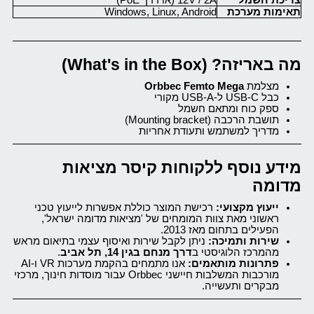
צריכת חשמל
12V / 2A (או דרך PoE)
תאימות מערכת
Windows, Linux, Android
מה באריזה? (What's in the Box)
מצלמת
Orbbec Femto Mega
כבל USB-C ל-USB-A מקורי
ספק כוח ומתאם חשמל
תושבת הרכבה (Mounting bracket)
מדריך למשתמש ותעודת אחריות
מידע נוסף ללקוחות קיסר מציאות
מדומה
ייעוץ מקצועי:
רכישת המוצר כוללת אפשרות לייעוץ טכני
ראשוני מאת צוות המומחים של 'מציאות מדומה ישראל',
הפעילים בתחום מאז 2013.
שירות ותמיכה:
ניתן לקבל שירות ואיסוף עצמי בתיאום מראש
מהמרכז הלוגיסטי ב
דרך מנחם בגין 14, תל אביב
.
פתרונות מותאמים:
אנו מתמחים בהקמת מערכות VR ו-AI
מורכבות המשלבות חיישני Orbbec עבור מוסדות חינוך, מרכזי
מבקרים ותעשייה.