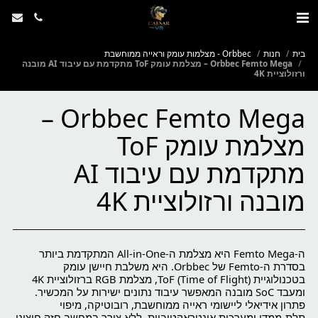
בית
חנות
Orbbec - מצלמות עומק וראייה ממוחשבת
Orbbec Femto Mega – מצלמת עומק ToF מתקדמת עם עיבוד AI מובנה
ורזולוציית 4K
Orbbec Femto Mega –
מצלמת עומק ToF
מתקדמת עם עיבוד AI
מובנה ורזולוציית 4K
ה-Femto Mega היא מצלמת ה-All-in-One המתקדמת ביותר
בסדרת ה-Femto של Orbbec. היא משלבת חיישן עומק
בטכנולוגיית ToF (Time of Flight), מצלמת RGB ברזולוציית 4K
ומעבד SoC מובנה המאפשר עיבוד נתונים ישירות על המכשיר.
פתרון אידיאלי ליישומי ראייה ממוחשבת, רובוטיקה, מיפוי
תלת-ממדי ומערכות אינטראקטיביות, ללא צורך במחשב חזק חיצוני.