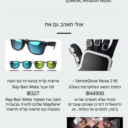
Deezer, Amazon Music).
אולי תאהב גם את
🧤 SenseGlove Nova 2 –
עדשות קליפ צבעוניות עם הגנה
כפפת המגע המתקדמת בעולם
UV עבור Ray-Ban Meta
₪
327
₪
44900
למציאות מדומה
Wayfarer
חוויה שלא תאמינו שהיא
הפכו את משקפי Ray-Ban Meta
וירטואלית דמיינו שאתם שוברים
Wayfarer שלכם לחוויה צבעונית
ביצה, לוחצים על כפתור, או
ומגוננת עם עדשות קליפ חדשות
לוחצים יד – והכול בתוך מציאות
ומיוחדות! עדשות אלו לא רק
מדומה. עם SenseGlove Nova
מוסיפות נגיעה אופנתית למראה
2, תרגישו כל אובייקט וירטואלי
שלכם, אלא גם מספקות הגנה