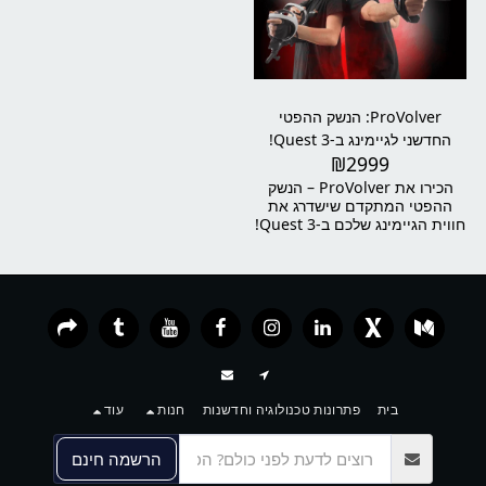
כאילו הוא אמיתי – כולל לחץ בכף
מעולה מפני קרני UV מזיקים.
היד, התנגדות באצבעות, ורטט
מדויק. זו לא עוד כפפת VR – זו
טכנולוגיה שתשנה את הדרך בה
אתם מתאמנים, חוקרים,
מלמדים או מפתחים.
ProVolver: הנשק ההפטי
החדשני לגיימינג ב-Quest 3!
₪
2999
הכירו את ProVolver – הנשק
ההפטי המתקדם שישדרג את
חווית הגיימינג שלכם ב-Quest 3!
עם טכנולוגיית רטט מתקדמת,
ProVolver מספק חווית משחק
אינטראקטיבית ומרגשת כאילו
אתם בתוך המשחק. העיצוב
הארגונומי והקל מאפשרים נוחות
מירבית בזמן המשחק, והביצועים
הייחודיים מבטיחים חיבור חלק
ואיכותי עם מערכת ה-Quest 3.
היכנסו לעולם של גימינג חדש
ותהנו מחוויות בלתי נשכחות עם
בית
פתרונות טכנולוגיה וחדשנות
חנות
עוד
ProVolver!
הרשמה חינם