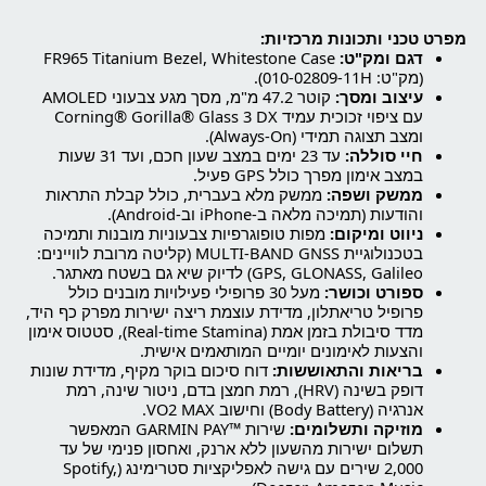
מפרט טכני ותכונות מרכזיות:
דגם ומק"ט:
FR965 Titanium Bezel, Whitestone Case
(מק"ט: 010-02809-11H).
עיצוב ומסך:
קוטר 47.2 מ"מ, מסך מגע צבעוני AMOLED
עם ציפוי זכוכית עמיד Corning® Gorilla® Glass 3 DX
ומצב תצוגה תמידי (Always-On).
חיי סוללה:
עד 23 ימים במצב שעון חכם, ועד 31 שעות
במצב אימון מפרך כולל GPS פעיל.
ממשק ושפה:
ממשק מלא בעברית, כולל קבלת התראות
והודעות (תמיכה מלאה ב-iPhone וב-Android).
ניווט ומיקום:
מפות טופוגרפיות צבעוניות מובנות ותמיכה
בטכנולוגיית MULTI-BAND GNSS (קליטה מרובת לוויינים:
GPS, GLONASS, Galileo) לדיוק שיא גם בשטח מאתגר.
ספורט וכושר:
מעל 30 פרופילי פעילויות מובנים כולל
פרופיל טריאתלון, מדידת עוצמת ריצה ישירות מפרק כף היד,
מדד סיבולת בזמן אמת (Real-time Stamina), סטטוס אימון
והצעות לאימונים יומיים המותאמים אישית.
בריאות והתאוששות:
דוח סיכום בוקר מקיף, מדידת שונות
דופק בשינה (HRV), רמת חמצן בדם, ניטור שינה, רמת
אנרגיה (Body Battery) וחישוב VO2 MAX.
מוזיקה ותשלומים:
שירות ™GARMIN PAY המאפשר
תשלום ישירות מהשעון ללא ארנק, ואחסון פנימי של עד
2,000 שירים עם גישה לאפליקציות סטרימינג (Spotify,