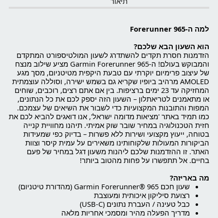
תיאור
למה ה-Forerunner 965
הוא השעון הבא שלכם?
הזדמנות חסרת תקדים להשתדרג לשעון המולטיספורט המתקדם
והמבוקש בעולם! ה-Garmin Forerunner 965 מציע שילוב מנצח
של עיצוב פרימיום יוקרתי עם טבעת היקפית מטיטניום, מסך מגע
AMOLED מרהיב ביופיו שקריא גם בשמש ישירה, וסוללה עוצמתית
המחזיקה עד 23 ימים ברציפות. בין אם אתם רצים, רוכבים, שוחים
או מתאמנים לטריאתלון – השעון הזה יספק לכם את כל הנתונים,
המפות והתובנות המקצועיות כדי לשבור את השיאים של עצמכם.
כמו תמיד באתר 'מציאות מדומה ישראל', אנו דואגים להביא לכם את
חזית הטכנולוגיה במחיר שובר שוק אמיתי. תיהנו מחוויית קנייה
בטוחה, ייעוץ מקצועי ושירות ללא פשרות – בדיוק כפי שמעידות
הביקורות המעולות שלקוחותינו משאירים על עמית קיסר וצוות
האתר. זו ההזדמנות שלכם ליהנות משעון דגל במחיר של פעם
בחיים. אל תתפשרו על פחות מהטוב ביותר!
מה באריזה?
שעון חכם Garmin Forerunner® 965 (מהדורת טיטניום)
רצועת סיליקון איכותית ומעוצבת
כבל טעינה / העברת נתונים (USB-C)
מדריך הפעלה מהיר ומסמכי אחריות מלאה