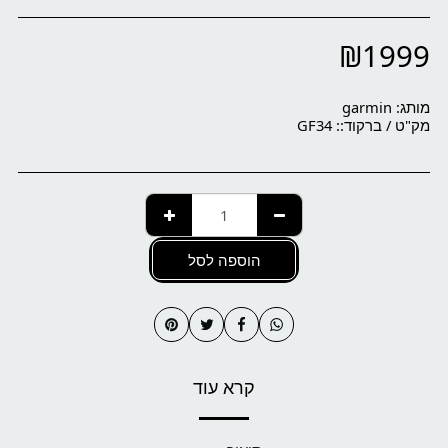
₪
1999
מותג:
garmin
מק"ט / ברקוד::
GF34
הוספה לסל
קרא עוד