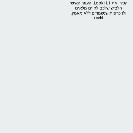
הכירו את Looki L1, העוזר האישי
הלביש שלכם לחיים מלאים
ולזיכרונות שנשמרים ללא מאמץ.
רק 32 גרם של טכנולוגיה חכמה
Looki
שפועלת ברקע – מתעדת, מנתחת
והופכת את הרגעים שלכם
לסיפורים דיגיטליים, וולוגים
וקומיקסים, והכל בעזרת בינה
מלאכותית מתקדמת.