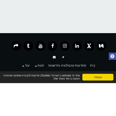
בית
פתרונות טכנולוגיה וחדשנות
חנות
עוד
אתר זה משתמש ב"עוגיות" (Cookie) על-מנת להבטיח שתהנה מהחוויה
הרשמה חינם
הבנתי!
הטובה ביותר באתר שלך.
זכויות יוצרים © 2026 כל הזכויות שמורות -
עמית קיסר מציאות מדומה
תנאים
|
פרטיות
|
נגישות