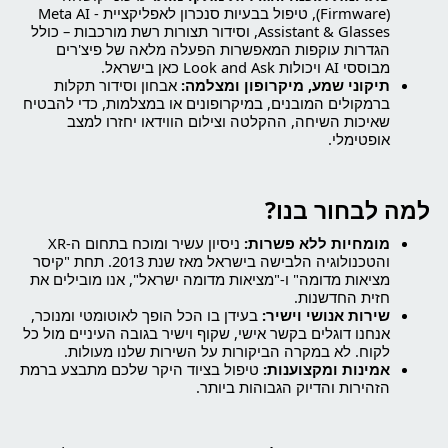
(Firmware), טיפול בבעיות סנכרון לאפליקציית Meta AI -
Assistant & Glasses, וסידור תצורות רשת מורכבות – כולל
הגדרות עוקפות המאפשרות הפעלה מלאה של פיצ'רים
מבוססי AI ויכולות Look and Ask כאן בישראל.
תיקוני שמע, מיקרופון ומצלמה:
אבחון וסידור תקלות
ברמקולים המובנים, במיקרופונים או במצלמות, כדי להבטיח
שאיכות השיחה, ההקלטה וצילום הווידאו יחזרו למצב
אופטימלי.
למה לבחור בנו?
מומחיות ללא פשרות:
ניסיון עשיר ומוכח בתחום ה-XR
והטכנולוגיה הלבישה בישראל מאז שנת 2013. תחת "קיסר
מציאות מדומה" ו-"מציאות מדומה ישראל", אנו מובילים את
חזית החדשנות.
שירות אנושי וישיר:
בעידן בו הכל הופך לאוטומטי ומנוכר,
אנחנו דוגלים בקשר אישי, שקוף וישיר בגובה העיניים מול כל
לקוח. לא במקרה הביקורות על השירות שלנו מעולות.
אמינות ומקצוענות:
טיפול בציוד היקר שלכם מתבצע ברמת
הזהירות והדיוק הגבוהות ביותר.