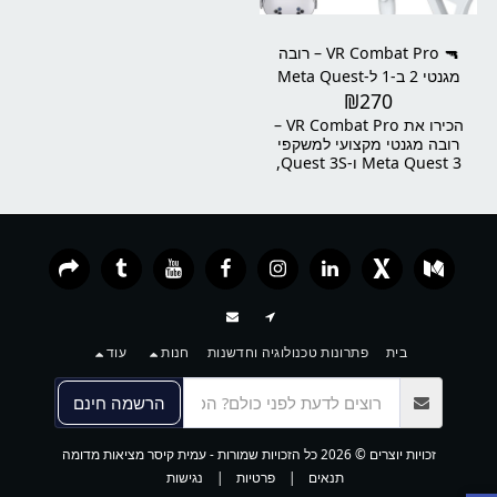
COMP.⚠️ הערה חשובה ללקוחות:
לבית ולמתחמי VR מקצועיים.
על מנת להשתמש באקדח Ace
Arctus ובאפליקציית Ace VR,
🔫 VR Combat Pro – רובה
חובה להירשם באתר הרשמי של
מגנטי 2 ב-1 ל-Meta Quest
החברה ולרכוש מנוי פעיל – חודשי
₪
270
3/3S לחוויית ירי מציאותית
או שנתי לבחירתכם. 🛑 ללא מנוי
– המוצר לא יפעל ולא ניתן יהיה
הכירו את VR Combat Pro –
להשתמש בו כלל. ​ הרישום והמנוי
רובה מגנטי מקצועי למשקפי
מתבצעים ישירות דרך אתר
Meta Quest 3 ו-Quest 3S,
החברה:
שיקפיץ את חוויית משחקי ה-FPS
שלכם לרמה חדשה לגמרי!
בית
פתרונות טכנולוגיה וחדשנות
חנות
עוד
הרשמה חינם
זכויות יוצרים © 2026 כל הזכויות שמורות -
עמית קיסר מציאות מדומה
תנאים
|
פרטיות
|
נגישות