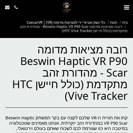
בית
חנות
כלי נשק ואביזרי ירי למציאות מדומה (VR) | CaesarVR
רובה מציאות מדומה Beswin Haptic VR P90 Scar - מהדורת זהב
מתקדמת (כולל חיישן HTC Vive Tracker)
רובה מציאות מדומה
Beswin Haptic VR P90
Scar - מהדורת זהב
מתקדמת (כולל חיישן HTC
Vive Tracker)
קחו את חוויית ה-VR שלכם לקצה עם בקר המשחק Beswin Haptic
VR P90 Scar במהדורת זהב יוקרתית. אנחנו מאמינים שטכנולוגיה
במיטבה היא כזו שגורמת לכם לשכוח שאתם בעולם וירטואלי,