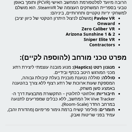
הרובה מיועד לפלטפורמת המחשב האישי (PCVR) ותומך באופן
טבעי בספריית המשחקים העצומה של SteamVR. הוא מושלם
למשחקי יריות טקטיים ותחרותיים, ביניהם:
Pavlov VR
(מושלם לניצול היתרון הטקטי של כיוון יציב)
Onward
Zero Caliber VR
Arizona Sunshine 1 & 2
Sniper Elite VR
Contractors
מפרט טכני מורחב (להוספה לקיים):
מנגנון רטט (Haptics):
מנוע מובנה עוצמתי ליצירת רתע
מכני המורגש היטב בכתף ובידיים.
סוללה:
סוללה נטענת מובנית בעלת קיבולת גבוהה,
המספקת שעות ארוכות של רתע רצוף ללא צורך בהטענה
באמצע סשן משחק.
חיבוריות:
אלחוטי לחלוטין – התקשורת מתבצעת דרך ה-
Vive Tracker אל המחשב, ללא כבלים שמפריעים לתנועה
במרחב החדר (Room-Scale).
חומרים:
פולימר קשיח ברמת גימור פרימיום (מהדורת זהב),
עמיד בפני שריטות ואבק.