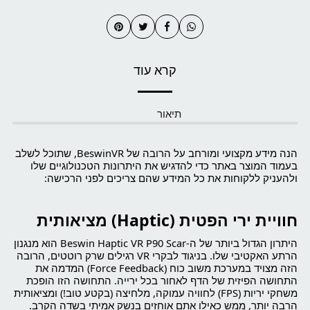
קרא עוד
תיאור
הנה מידע מקצועי ומורחב על הרובה של BeswinVR, שתוכל לשלב
בעמוד המוצר באתר כדי להדגיש את היתרונות הטכנולוגיים שלו
ולהעניק ללקוחות את כל המידע שהם צריכים לפני הרכישה:
חוויית ירי הפטית (Haptic) מציאותית
היתרון הגדול ביותר של ה-Beswin Haptic VR P90 Scar הוא מנגנון
הרתע האקטיבי שלו. בניגוד לבקרי VR רגילים שרק רוטטים, הרובה
הזה מצויד במערכת משוב כוח (Force Feedback) המדמה את
התחושה הפיזית של הדף לאחור בכל ירייה. התחושה הזו הופכת
משחקי יריות (FPS) לחוויה עמוקה, מלחיצה (בקטע טוב!) ומציאותית
הרבה יותר, ממש כאילו אתם אוחזים בנשק אמיתי בשדה הקרב.