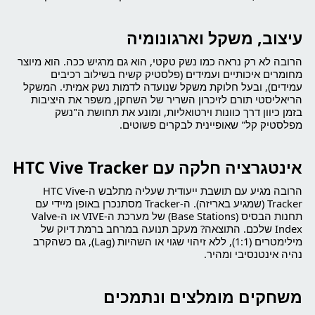
עיצוב, משקל וארגונומיה
הרובה לא רק נראה כמו נשק טקטי, הוא גם מרגיש ככה. הוא מיוצר
מחומרים איכותיים ועמידים (פלסטיק קשיח בשילוב רכיבים
עמידים), ובעל חלוקת משקל שנועדה לדמות נשק אמיתי. המשקל
הריאליסטי תורם לזיכרון השריר של השחקן, משפר את היציבות
בזמן כיוון דרך כוונות וירטואליות, ומונע את תחושת ה"נשק
מפלסטיק קל" שאופיינית לבקרים פשוטים.
אינטגרציה חלקה עם HTC Vive Tracker
הרובה מגיע עם תושבת ייעודית שעליה מתלבש ה-HTC Vive
Tracker (שמגיע באריזה). ה-Tracker מסתנכרן באופן מיידי עם
תחנות הבסיס (Base Stations) של מערכת ה-VIVE או ה-Valve
Index שלכם. התוצאה? מעקב תנועה במרחב ברמת דיוק של
מילימטרים (1:1), ללא זיהוי שגוי או השהיות (Lag), גם כשהקרב
נהיה אינטנסיבי ומהיר.
משחקים מומלצים ונתמכים