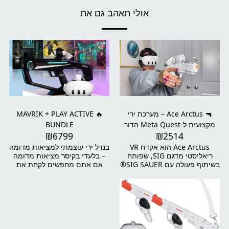
אולי תאהב גם את
🔫 Ace Arctus – מערכת ירי
🔥 MAVRIK + PLAY ACTIVE
מקצועית ל-Meta Quest הדור
BUNDLE
₪
6799
₪
2514
הבא של אימוני ירי מציאותיים –
אצלך בבית
Ace Arctus הוא אקדח VR
בנדל ירי עוצמתי למציאות מדומה
ריאליסטי מדגם SIG, שפותח
– בלעדי בקיסר מציאות מדומה
בשיתוף פעולה עם SIG SAUER®
אם אתם מחפשים לקחת את
– מותג הנשק המוביל בעולם. הוא
חוויית הירי ב-VR לרמה הבאה –
נועד להתחבר לבקרי ה-VR שלך
הכירו את MAVRIK + Play
(Meta Quest 2 / 3 / 3S)
Active Bundle מבית
ולהעניק לך תחושת ירי אותנטית –
StrikerVR. זהו בנדל מלא
משקל, אחיזה, ולחיצה על ההדק
שמעניק לכם רובה VR עם רתיעה
בדיוק כמו באקדח אמיתי
מכנית אמיתית יחד עם חבילת
מהסדרה LEGION או XMACRO
משחקים תואמים – פתרון מושלם