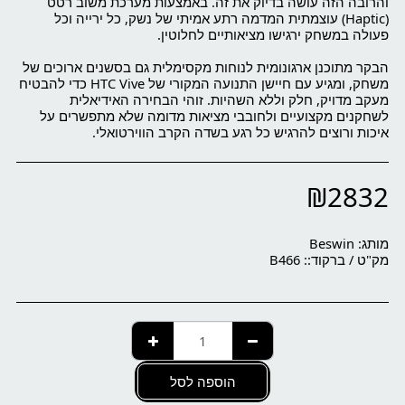
והרובה הזה עושה בדיוק את זה. באמצעות מערכת משוב רטט
(Haptic) עוצמתית המדמה רתע אמיתי של נשק, כל ירייה וכל
הבקר מתוכנן ארגונומית לנוחות מקסימלית גם בסשנים ארוכים של
משחק, ומגיע עם חיישן התנועה המקורי של HTC Vive כדי להבטיח
מעקב מדויק, חלק וללא השהיות. זוהי הבחירה האידיאלית
לשחקנים מקצועיים ולחובבי מציאות מדומה שלא מתפשרים על
איכות ורוצים להרגיש כל רגע בשדה הקרב הווירטואלי.
₪
2832
מותג:
Beswin
מק"ט / ברקוד::
B466
הוספה לסל