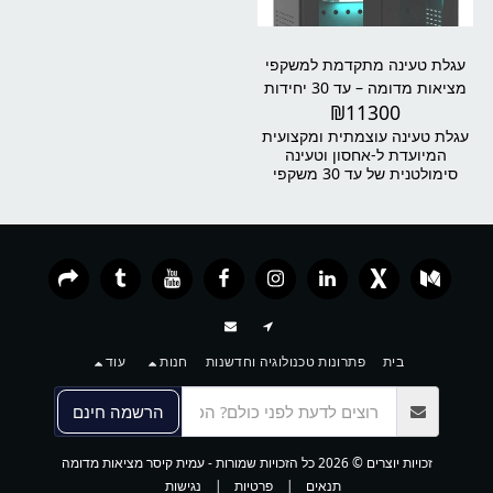
עגלת טעינה מתקדמת למשקפי
מציאות מדומה – עד 30 יחידות
₪
11300
עגלת טעינה עוצמתית ומקצועית
המיועדת ל-אחסון וטעינה
סימולטנית של עד 30 משקפי
מציאות מדומה ושלטיהם.
הפתרון האולטימטיבי לארגונים
גדולים, אוניברסיטאות, מרכזי
הדרכה ופארקי VR עם צי רחב
במיוחד של משקפיים – נייד,
בטוח ועמיד לשימוש יומיומי.
בית
פתרונות טכנולוגיה וחדשנות
חנות
עוד
הרשמה חינם
זכויות יוצרים © 2026 כל הזכויות שמורות -
עמית קיסר מציאות מדומה
תנאים
|
פרטיות
|
נגישות