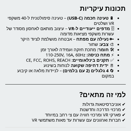
תכונות עיקריות
🔋
טעינה חכמה (USB-C)
– טעינה סימולטנית ל-40 משקפי
VR ושלטים
🗄️
מדפים ייעודיים ל-VR
– עיצוב מותאם לאחסון מסודר של
עשרות משקפי מציאות מדומה
🔑
נעילה עם מפתח
– אבטחה מושלמת לציוד היקר
🎨
צבע:
שחור
🛠️
חומר:
מתכת חזקה ועמידה לאורך זמן
⚡
מתח כניסה:
‎110-250V, ‎16A, ‎60Hz
✅
תקנים בינלאומיים:
CE, FCC, ROHS, REACH
🚪
ידית דחיפה שקועה
לנוחות בשינוע
🔄
4 גלגלים (2 עם בלמים)
– לניידות מלאה או קיבוע
במקום
למי זה מתאים?
✔ אוניברסיטאות גדולות
✔ מרכזי הדרכה וחדשנות
✔ פארקי VR ומרכזי חוויה עם צי רחב במיוחד
✔ חברות וארגונים עם עשרות עד מאות משתמשי VR