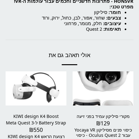
HONSVR - פתרונות חדשניים וחכמים עבור עולמות ה-VR!
מפרט טכני:
חומר:
סיליקון
צבעים:
שחור, אפור, לבן, כחול, ירוק, ורוד
עיצובים:
חלק, מנומר, פרחוני
תאימות:
Quest 2
אולי תאהב גם את
מקורי סיליקון עמיד בפני זיעה
KIWI design K4 Boost
₪
129
Battery Strap ל-Meta Quest 3
₪
550
/ 3S
כיסוי פנים מסיליקון Yocaya VR
עבור Oculus Quest 2 - כיסוי
רצועת הראש KIWI design K4