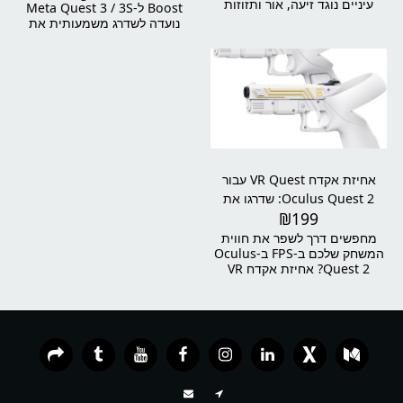
עיניים נוגד זיעה, אור ותזוזות
Boost ל-Meta Quest 3 / 3S
(לבן)
נועדה לשדרג משמעותית את
חוויית השימוש במשקפי
המציאות המדומה שלכם. עם
סוללה מובנית להארכת זמן
המשחק, עיצוב ארגונומי מאוזן,
ריפוד נוח במיוחד ומנגנון התאמה
מהיר – מדובר בפתרון אידיאלי
למי שרוצה יותר נוחות, יותר
יציבות ויותר זמן משחק בלי
להתפשר.
אחיזת אקדח VR Quest עבור
Oculus Quest 2: שדרגו את
₪
199
חווית המשחק שלכם!
מחפשים דרך לשפר את חווית
המשחק שלכם ב-FPS ב-Oculus
Quest 2? אחיזת אקדח VR
Quest היא הפתרון המושלם!