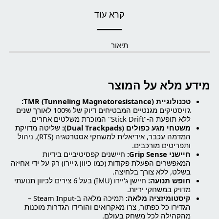
קרא עוד
תיאור
מידע מלא על המוצר
טכנולוגיית TMR (Tunneling Magnetoresistance):
ג'ויסטיקים מגנטיים המבטיחים דיוק של 100% לאורך שנים
ללא תופעת ה-"Stick Drift" המוכרת משלטים אחרים.
משטחי מגע כפולים (Dual Trackpads):
שליטה מדויקת
המדמה עכבר, אידיאלית למשחקי אסטרטגיה (RTS), ניהול
ותפריטים מורכבים.
חיישני Grip Sense:
חיישנים קפסיטיביים בידיות
המאפשרים הפעלת פקודות (כמו כיוון ג'יירו) רק על ידי אחיזה
בשלט, ללא צורך בלחיצה.
חופש תנועה:
חיישן ג'יירו (IMU) בעל 6 צירים לכיוון תנועתי
מדויק במשחקי יריות.
קיסטומיזציה מלאה:
תמיכה מלאה ב-Steam Input –
הגדירו כל כפתור, צרו מאקרואים והורידו הגדרות מוכנות
מהקהילה לכל משחק בעולם.