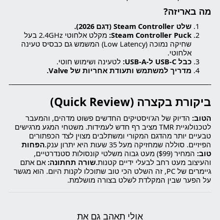
מה באריזה?
שלט Steam Controller (דגם 2026).
Steam Controller Puck:
מקלט אלחוטי 2.4GHz בעל
שחיקה נמוכה (Low Latency) המשמש גם כבסיס טעינה
אלחוטי.
כבל USB-C ל-USB-A:
לטעינה ושימוש חוטי.
מדריך למשתמש ותעודת אחריות של Valve.
ביקורת בקצרה (Quick Review)
הטוב:
הדיוק של הג'ויסטיקים החדשים פשוט מדהים, והמעבר
לטכנולוגיית TMR מציב רף חדש לעמידות. משטחי המגע מרגישים
טבעיים יותר מהדגם המקורי ומשתלבים מצוין לצד הכפתורים
הפיזיים. סוללה שמחזיקה מעל 35 שעות היא יתרון ענק.
הפחות
טוב:
המחיר ($99) מעט גבוה משלטי קונסולות סטנדרטיים,
והעיצוב מעט רחב לבעלי ידיים קטנות.
שורה תחתונה:
אם אתם
גיימרים של PC, זה השלט הכי טוב שתוכלו לקנות היום. הוא מגשר
על הפער שבין המקלדת לשלט בצורה מושלמת.
אולי תאהב גם את