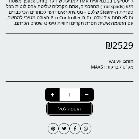
ג'ויסטיקים בטכנולוגיית TMR למניעת שחיקה (Stick Drift) ומשטחי
מגע (Trackpads) מהפכניים, אתם מקבלים שליטה אבסולוטית בכל
ספריית ה-Steam שלכם – ממשחקי אינדי ועד לכותרים הכי כבדים.
זה לא סתם עוד שלט, זה ה-Pro Controller האולטימטיבי למחשב,
עם התאמה אישית חסרת תקדים וחוויית גיימינג שטרם הכרתם.
₪
2529
מותג:
VALVE
מק"ט / ברקוד::
MAXS
הוספה לסל