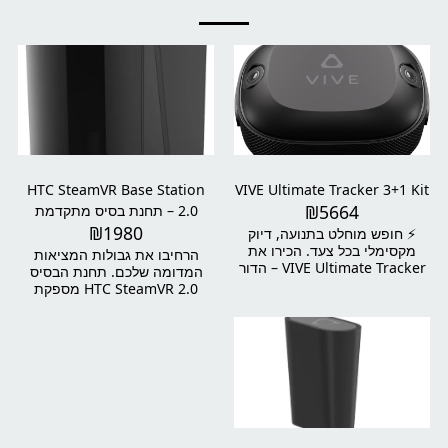
HTC SteamVR Base Station
VIVE Ultimate Tracker 3+1 Kit
₪
5664
2.0 – תחנת בסיס מתקדמת
₪
1980
למציאות מדומה
⚡ חופש מוחלט בתנועה, דיוק
מקסימלי בכל צעד. הכירו את
הרחיבו את גבולות המציאות
VIVE Ultimate Tracker – הדור
המדומה שלכם. תחנת הבסיס
הבא של טכנולוגיית המעקב מ-
HTC SteamVR 2.0 מספקת
HTC VIVE. המעקב העצמאי
מעקב תנועה מדויק בקנה מידה
שמשתמש בבינה מלאכותית
חדרי, ומאפשרת חוויית מציאות
ובמצלמות רחבות-זווית כדי
מדומה חלקה ואמינה. עם שתי
לתרגם כל תנועה אמיתית שלכם
תחנות בסיס תוכלו ליהנות
לתנועה מדויקת בעולם
ממרחב מעקב של עד 5 מטר על 5
הווירטואלי – בלי תחנות בסיס
מטר, וכאשר משתמשים בארבע
ובלי כבלים. בין אם אתם רוקדים,
תחנות – ניתן להגיע לשטח של עד
מתאמנים, משחקים או מצלמים
10 מטר על 10 מטר (או עד 93
תוכן ב-VR – המעקב של VIVE
מ"ר) – אידיאלי גם לשימושים