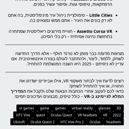
הרפתקאות, טיפוסי גגות, וסיפור עשיר בפנים.
Little Cities
– סימולציית ניהול עיר מינימליסטית, בה אתם
לא רק בונים את העיר – אתם ממש
נמצאים בה
.
Assetto Corsa VR
– חוויית מירוצים ריאליסטית שמתחרה
בתחושת נהיגה אמיתית – רק בלי הסיכון.
מציאות מדומה כבר מזמן לא טרנד חולף – אלא הדרך החדשה
לשחק, ללמוד, ליצור, ולהתחבר לעולם בצורה אינטואיטיבית. אם
עדיין לא ניסיתם – 2025 היא השנה המושלמת להתחיל.
רוצים לדעת איך לבחור משקפי VR, אילו אביזרים ישדרגו את
החוויה, או איך להתחיל לשחק?
כדאי לכם לעקוב אחרי הכתבות הבאות שלנו ולקבל את
המדריך
המלא לגיימינג ב-VR
– כולל טיפים, מבצעים ועדכונים חמים!
vr games
game
games
virtual reality
glasses
3D
HTC Vive
quest
Oculus Quest
VR headsets
VR
2022
Ubisoft
Oculus Quest 2
HTC Vive Pro 2
Oculus
headsets