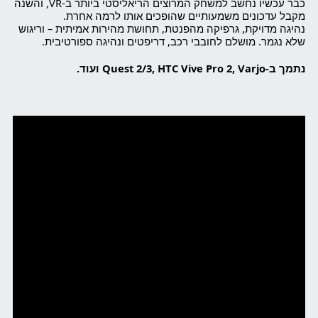
כבר עכשיו נחשב למשחק המרוצים הריאליסטי ביותר ב-VR, והשנה
מקבל עדכונים משמעותיים שהופכים אותו לרמה אחרת.
נהיגה מדויקת, גרפיקה מהפנטת, תחושת מהירות אמיתית – וריגוש
שלא נגמר. מושלם לחובבי רכב, דריפטים ונהיגה ספורטיבית.
נתמך ב-Quest 2/3, HTC Vive Pro 2, Varjo ועוד.