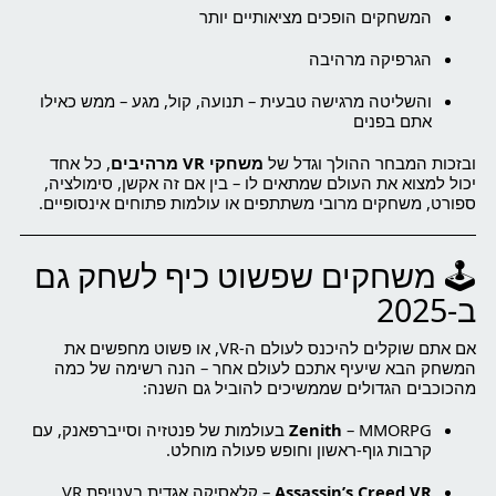
המשחקים הופכים מציאותיים יותר
הגרפיקה מרהיבה
והשליטה מרגישה טבעית – תנועה, קול, מגע – ממש כאילו
אתם בפנים
ובזכות המבחר ההולך וגדל של
משחקי VR מרהיבים
, כל אחד
יכול למצוא את העולם שמתאים לו – בין אם זה אקשן, סימולציה,
ספורט, משחקים מרובי משתתפים או עולמות פתוחים אינסופיים.
🕹️ משחקים שפשוט כיף לשחק גם
ב-2025
אם אתם שוקלים להיכנס לעולם ה-VR, או פשוט מחפשים את
המשחק הבא שיעיף אתכם לעולם אחר – הנה רשימה של כמה
מהכוכבים הגדולים שממשיכים להוביל גם השנה:
Zenith
– MMORPG בעולמות של פנטזיה וסייברפאנק, עם
קרבות גוף-ראשון וחופש פעולה מוחלט.
Assassin’s Creed VR
– קלאסיקה אגדית בעטיפת VR.