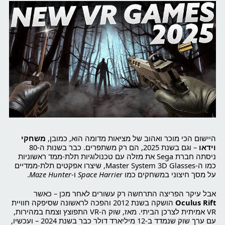
היישום הכי מוכר ואהוב של מציאות מדומה הוא, כמובן,
משחקי
וידאו
– וגם בשנת 2025, הם רק משתפרים. כבר בשנות ה-80
ניסתה חברת Sega את מזלה עם טכנולוגיות תלת-ממד ראשוניות
כמו ה-Master System 3D Glasses, שיצרו אפקטים תלת-ממדיים
על מסך חיצוני במשחקים כמו
Space Harrier
ו-
Maze Hunter
.
אבל עיקר הפריצה התרחשה רק עשורים לאחר מכן – כאשר
Oculus Rift
הושקה בשנת 2012 והפכה לראשונה שסיפקה חוויית
VR אמיתית לצרכן הביתי. מאז, שוק ה-VR התפוצץ וצמח במהירות,
עם ערך שוק שנמדד ב-12 מיליארד דולר כבר בשנת 2024 – ועכשיו,