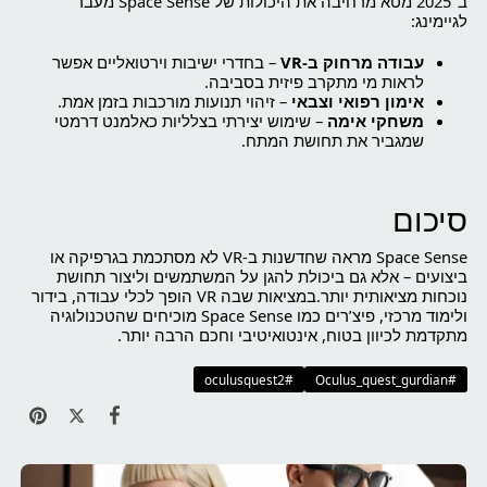
ב־2025 מטא מרחיבה את היכולות של Space Sense מעבר
לגיימינג:
עבודה מרחוק ב-VR
– בחדרי ישיבות וירטואליים אפשר
לראות מי מתקרב פיזית בסביבה.
אימון רפואי וצבאי
– זיהוי תנועות מורכבות בזמן אמת.
משחקי אימה
– שימוש יצירתי בצלליות כאלמנט דרמטי
שמגביר את תחושת המתח.
סיכום
Space Sense מראה שחדשנות ב-VR לא מסתכמת בגרפיקה או
ביצועים – אלא גם ביכולת להגן על המשתמשים וליצור תחושת
נוכחות מציאותית יותר.במציאות שבה VR הופך לכלי עבודה, בידור
ולימוד מרכזי, פיצ’רים כמו Space Sense מוכיחים שהטכנולוגיה
מתקדמת לכיוון בטוח, אינטואיטיבי וחכם הרבה יותר.
#oculusquest2
#Oculus_quest_gurdian