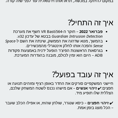
במקום להיתקל במכשול, תראו אותו וירטואלית עוד לפני שזה קורה.
איך זה התחיל?
פברואר 2022
– חוקר ה-VR Basti564 חשף את מערכת
Guardian Intrusion Detection
בבטא של עדכון v32.
בהמשך, מטא שדרגה את הממשק, שינתה את השם ל-
Space
Sense
והפכה אותו לחלק אינטגרלי מהמכשירים.
בגרסאות הראשונות הפיצ’ר הופעל ידנית באמצעות פקודות
ADB – היום הוא זמין לכולם, מובנה בהגדרות המערכת.
איך זה עובד בפועל?
חיישני המשקפיים סורקים את החדר באופן רציף ומזהים תנועה או
חפצים:✔️
זיהוי אנשים
– אם מישהו נכנס לשטח המשחק שלכם,
הצללית שלו תופיע מיד.
✔️
זיהוי חפצים
– כיסא שנגרר, שולחן שהוזז, או אפילו הכלב שעבר
– הכל מוצג בזמן אמת.