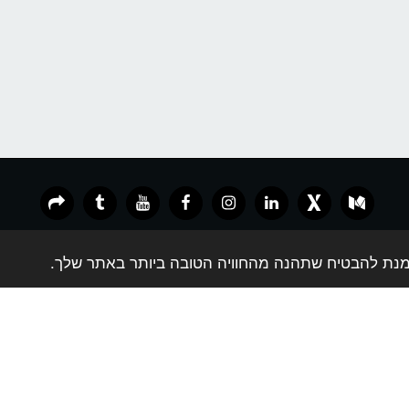
Unitree G1 – הרובוט האנושי שזז, לומד וחושב כמו אדם.
פתרונות VR חכמים לעסקים, מוסדות וחינוך
הרשמה חינם
זכויות יוצרים © 2026 כל הזכויות שמורות -
עמית קיסר מציאות מדומה
תנאים
|
פרטיות
|
נגישות