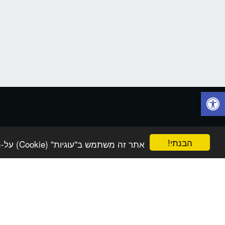
הבנתי!
אתר זה משתמש ב"עוגיות" (Cookie) על-מנת להבטיח שתהנה מהחוויה הטובה ביותר באתר שלך.
בית
פתרונות טכנולוגיה וחדשנות
חנות