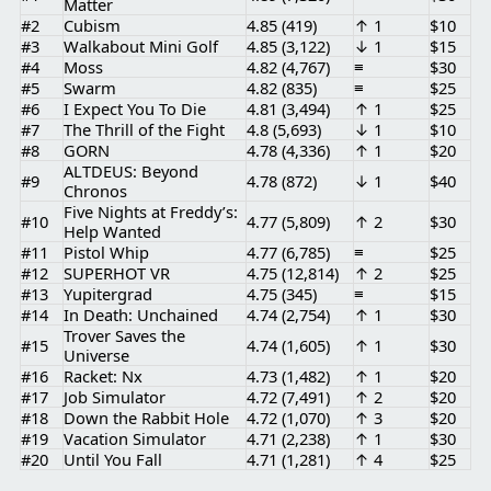
Matter
#2
Cubism
4.85 (419)
↑ 1
$10
#3
Walkabout Mini Golf
4.85 (3,122)
↓ 1
$15
#4
Moss
4.82 (4,767)
≡
$30
#5
Swarm
4.82 (835)
≡
$25
#6
I Expect You To Die
4.81 (3,494)
↑ 1
$25
#7
The Thrill of the Fight
4.8 (5,693)
↓ 1
$10
#8
GORN
4.78 (4,336)
↑ 1
$20
ALTDEUS: Beyond
#9
4.78 (872)
↓ 1
$40
Chronos
Five Nights at Freddy’s:
#10
4.77 (5,809)
↑ 2
$30
Help Wanted
#11
Pistol Whip
4.77 (6,785)
≡
$25
#12
SUPERHOT VR
4.75 (12,814)
↑ 2
$25
#13
Yupitergrad
4.75 (345)
≡
$15
#14
In Death: Unchained
4.74 (2,754)
↑ 1
$30
Trover Saves the
#15
4.74 (1,605)
↑ 1
$30
Universe
#16
Racket: Nx
4.73 (1,482)
↑ 1
$20
#17
Job Simulator
4.72 (7,491)
↑ 2
$20
#18
Down the Rabbit Hole
4.72 (1,070)
↑ 3
$20
#19
Vacation Simulator
4.71 (2,238)
↑ 1
$30
#20
Until You Fall
4.71 (1,281)
↑ 4
$25