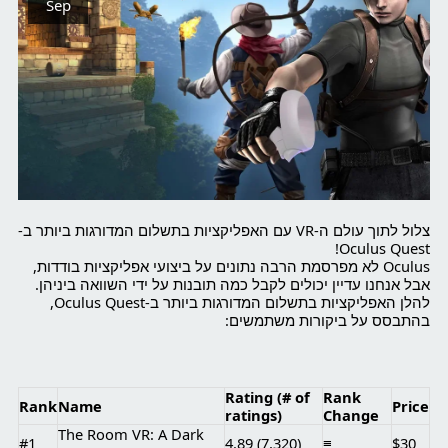
Sep
צלול לתוך עולם ה-VR עם האפליקציות בתשלום המדורגות ביותר ב-
Oculus Quest!
Oculus לא מפרסמת הרבה נתונים על ביצועי אפליקציות בודדות,
אבל אנחנו עדיין יכולים לקבל כמה תובנות על ידי השוואה ביניהן.
להלן האפליקציות בתשלום המדורגות ביותר ב-Oculus Quest,
בהתבסס על ביקורות משתמשים:
Rating (# of
Rank
Rank
Name
Price
ratings)
Change
The Room VR: A Dark
#1
4.89 (7,320)
≡
$30