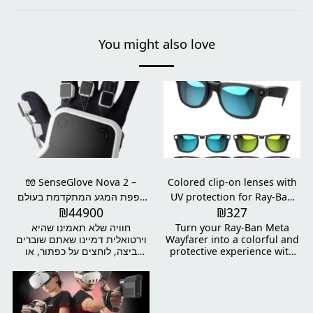
You might also love
🧤 SenseGlove Nova 2 –
Colored clip-on lenses with
UV protection for Ray-Ban
כפפת המגע המתקדמת בעולם
₪
44900
₪
327
Meta Wayfarer
למציאות מדומה
Turn your Ray-Ban Meta
חוויה שלא תאמינו שהיא
Wayfarer into a colorful and
וירטואלית דמיינו שאתם שוברים
protective experience with
ביצה, לוחצים על כפתור, או
new and special clip-on
לוחצים יד – והכול בתוך מציאות
lenses! These lenses not
מדומה. עם SenseGlove Nova
only add a fashionable
2, תרגישו כל אובייקט וירטואלי
touch to your look, but also
כאילו הוא אמיתי – כולל לחץ בכף
provide excellent protection
היד, התנגדות באצבעות, ורטט