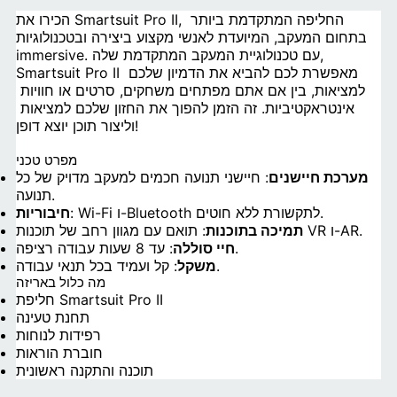
הכירו את Smartsuit Pro II, החליפה המתקדמת ביותר 
בתחום המעקב, המיועדת לאנשי מקצוע ביצירה ובטכנולוגיות 
immersive. עם טכנולוגיית המעקב המתקדמת שלה, 
Smartsuit Pro II מאפשרת לכם להביא את הדמיון שלכם 
למציאות, בין אם אתם מפתחים משחקים, סרטים או חוויות 
אינטראקטיביות. זה הזמן להפוך את החזון שלכם למציאות 
וליצור תוכן יוצא דופן!
מפרט טכני
מערכת חיישנים
: חיישני תנועה חכמים למעקב מדויק של כל
תנועה.
: Wi-Fi ו-Bluetooth לתקשורת ללא חוטים.
חיבוריות
: תואם עם מגוון רחב של תוכנות VR ו-AR.
תמיכה בתוכנות
: עד 8 שעות עבודה רציפה.
חיי סוללה
: קל ועמיד בכל תנאי עבודה.
משקל
מה כלול באריזה
חליפת Smartsuit Pro II
תחנת טעינה
רפידות לנוחות
חוברת הוראות
תוכנה והתקנה ראשונית