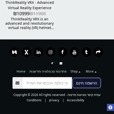
ThinkReality VRX - Advanced
Virtual Reality Experience
₪
10999
₪
11900
ThinkReality VRX is an
advanced and revolutionary
virtual reality (VR) helmet
designed for business. It is a
lightweight solution, with a
thin profile and supports 6
degrees of freedom (6DoF)
for natural movement. The
device is powered by a
Qualcomm Snapdragon XR
processor and enables pass-
through capabilities in full
color and high resolution,
Home
פתרונות טכנולוגיה וחדשנות
Shop
More
enabling mixed reality (MR)
applications. In addition,
הרשמה חינם
ThinkReality VRX is
supported by an end-to-end
suite of services that help
Copyright © 2026 All rights reserved -
עמית קיסר מציאות מדומה
organizations achieve
Conditions
|
privacy
|
Accessibility
success and enjoy a faster
return on investment (ROI).