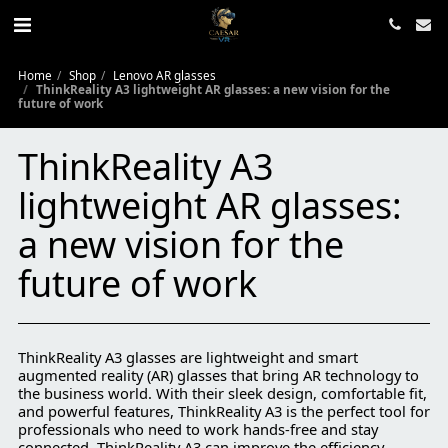
Home
Shop
Lenovo AR glasses
ThinkReality A3 lightweight AR glasses: a new vision for the
future of work
ThinkReality A3
lightweight AR glasses:
a new vision for the
future of work
ThinkReality A3 glasses are lightweight and smart
augmented reality (AR) glasses that bring AR technology to
the business world. With their sleek design, comfortable fit,
and powerful features, ThinkReality A3 is the perfect tool for
professionals who need to work hands-free and stay
connected. ThinkReality A3 can improve the efficiency,