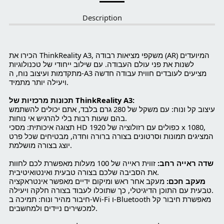
Description
הכירו את ThinkReality A3, משקפי מציאות רבודה (AR) המיועדים
לשנות את פני עולם העבודה. עם שילוב ייחודי של טכנולוגיות
מתקדמות ועיצוב נוח, ה-A3 מציעים לעובדים חווית עבודה חדשה
ויעילה יותר מתמיד.
תכונות מרכזיות של ThinkReality A3:
עיצוב קל ונוח: עם משקל של 280 גרם בלבד, אתם יכולים להשתמש
בהם שעות רבות בלי להרגיש אי נוחות.
תצוגה איכותית: מסכי HD כפולים עם רזולוציה של 1920 x 1080,
המציגים תמונות וסרטונים בצורה ברורה וחדה, מבטיחים שכל פרט
יוצג בצורה מושלמת.
שדה ראייה רחב:
זווית ראייה של 100 מעלות מאפשרת לכם לחוות
את הסביבה שלכם בצורה טבעית ואינטואיטיבית.
מעקב חכם:
מעקב אחר ראש ומיקום ידיים מאפשר אינטראקציה
טבעית עם התוכן הדיגיטלי, כך שתוכלו לעבוד בצורה חלקה ויעילה.
חיבור מהיר ונוח: תמיכה ב-Wi-Fi ו-Bluetooth מאפשרת חיבור קל
למכשירים ניידים ולמחשבים.