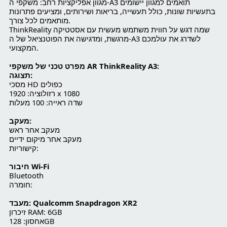
מגוון אפליקציות רחב: משקפי ה-A3 תואמים למגוון יישומים
בתעשיות שונות, כולל תעשייה, בריאות ושירותים, ומציעים פתרונות
מותאמים לכל צורך.
ThinkReality שמה דגש על חווית משתמש מעשית עם אסטטיקה
מרגשת, ומדגישה את הפוטנציאל של ה-A3 לשדרג את עולמכם
המקצועי.
מפרט טכני של משקפי AR ThinkReality A3:
תצוגה:
מסכי HD כפולים
רזולוציה: 1920 x 1080
שדה ראייה: 100 מעלות
מעקב:
מעקב אחר ראש
מעקב אחר מיקום ידיים
קישוריות:
חיבור Wi-Fi
Bluetooth
חומרה:
מעבד: Qualcomm Snapdragon XR2
זיכרון RAM: 6GB
אחסון: 128GB